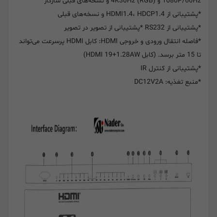
1080P/60Hz و 4K30Hz (RGB) و نسخه‌های قبلی سازگار
*پشتیبانی از HDMI1.4، HDCP1.4 و نسخه‌های قبلی
*پشتیبانی از RS232 *پشتیبانی از تصویر در تصویر
*فاصله انتقال ورودی و خروجی HDMI: کابل HDMI پرسرعت می‌تواند
تا 15 متر برسد. (کابل HDMI 19+1.28AW)
*پشتیبانی از کنترل IR
*منبع تغذیه: DC12V2A