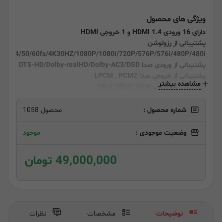
ویژگی های محصول
دارای 16 ورودی HDMI 1.4 و 1 خروجی HDMI
پشتیبانی از رزولوشن
24/50/60fs/4K30HZ/1080P/1080i/720P/576P/576i/480P/480i
پشتیبانی از ورودی صدا DTS-HD/Dolby-realHD/Dolby-AC3/DSD
پشتیبانی از خروجی صدا LPCM , PCM2
مشاهده بیشتر
پشتیبانی از تصاویر 24bit/30bit/36bit
دارای پورت RS232 جهت اتصال
شماره محصول :
محصول 1058
وضعیت موجودی :
موجود
49,000,000 تومان
توضیحات
مشخصات
نظرات