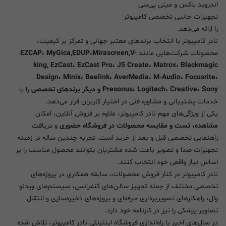
اندروید باکس و مینی پی‌سی
تجهیزات جانبی تخصصی کامپیوتر
را ارائه می‌دهد.
نادر کامپیوتر با انتخاب برندهای معتبر جهانی و تمرکز بر کیفیت،
محصولات شرکت‌هایی مانند
EZCAP، MyGica,EDUP،Mirascreen,V-
king, EzCast، EzCast Pro، J5 Create، Matrox، Blackmagic
Design، Minix، Beelink، AverMedia، M-Audio، Focusrite،
Presonus، Logitech، Creative، Sony و دیگر برندهای تخصصی
را با
خدمات پشتیبانی و مشاوره فنی در اختیار کاربران قرار می‌دهد.
یکی از ویژگی‌های مهم نادر کامپیوتر، علاوه بر فروش آنلاین، امکان
مشاهده، تست و مقایسه محصولات در فروشگاه حضوری
و دریافت
راهنمایی تخصصی قبل و بعد از خرید است. تجربه چندین ساله در زمینه
تجهیزات صدا و تصویر باعث شده مشتریان بتوانند محصول مناسب را بر
اساس نیاز واقعی خود انتخاب کنند.
نادر کامپیوتر در کنار فروش محصولات، سابقه همکاری در پروژه‌های
تخصصی مختلف از جمله تجهیز سالن‌های کنفرانس، سیستم‌های ویدئو
وال، راهکارهای تصویربرداری حرفه‌ای و پروژه‌های ذخیره‌سازی و انتقال
تصاویر پزشکی را نیز در کارنامه خود دارد.
در سال‌های اخیر با راه‌اندازی فروشگاه اینترنتی نادر کامپیوتر، تلاش شده