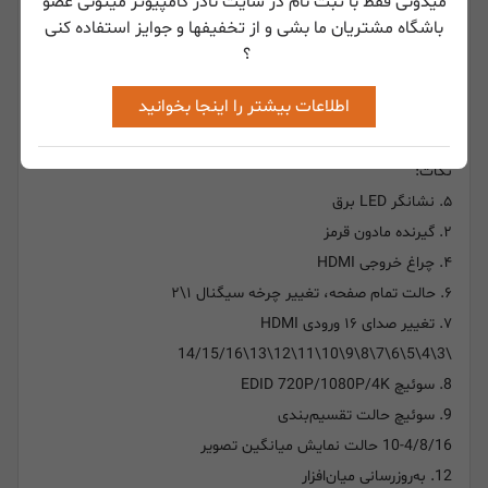
میدونی فقط با ثبت نام در سایت نادر کامپیوتر میتونی عضو
۱۳. عملکرد تصویر در تصویر ۱۴. تغییر حالت تقسیم‌بندی
باشگاه مشتریان ما بشی و از تخفیفها و جوایز استفاده کنی
۱۵. تغییر تمام صفحه ۱۶ ورودی HDMI
؟
۲. آداپتور برق DC 12V/2A (پورت DC) x1 ۳. دفترچه راهنمای کاربر
اطلاعات بیشتر را اینجا بخوانید
x1
۴. کنترل از راه دور x1
نکات:
۵. نشانگر LED برق
۲. گیرنده مادون قرمز
۴. چراغ خروجی HDMI
۶. حالت تمام صفحه، تغییر چرخه سیگنال ۱\۲
۷. تغییر صدای ۱۶ ورودی HDMI
\3\4\5\6\7\8\9\10\11\12\13\14/15/16
8. سوئیچ EDID 720P/1080P/4K
9. سوئیچ حالت تقسیم‌بندی
10-4/8/16 حالت نمایش میانگین تصویر
12. به‌روزرسانی میان‌افزار