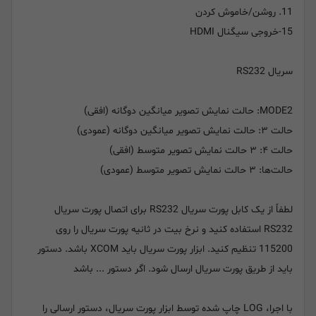
11. روشن/خاموش کردن
15-خروجی سیگنال HDMI
سریال RS232
MODE2: حالت نمایش تصویر میانگین دوگانه (افقی)
حالت ۳: حالت نمایش تصویر میانگین دوگانه (عمودی)
حالت ۴: ۳ حالت نمایش تصویر متوسط ​​(افقی)
حالت‌ها: ۳ حالت نمایش تصویر متوسط ​​(عمودی)
لطفاً از یک کابل پورت سریال RS232 برای اتصال پورت سریال
RS232 استفاده کنید و نرخ بیت در ثانیه پورت سریال را روی
115200 تنظیم کنید. ابزار پورت سریال باید XCOM باشد. دستور
باید از طریق پورت سریال ارسال شود. اگر دستور ... باشد
با اجرا، LOG چاپ شده توسط ابزار پورت سریال، دستور ارسالی را