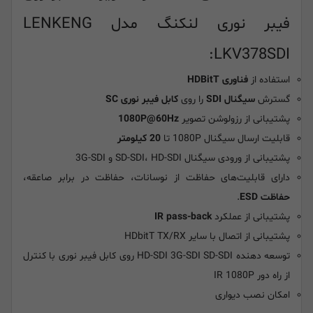
فیبر نوری لنکنگ مدل LENKENG
LKV378SDI:
استفاده از
فناوری HDBitT
گسترش
سیگنال SDI
را روی
کابل فیبر نوری SC
پشتیبانی از رزولوشن تصویر
1080P@60Hz
قابلیت ارسال سیگنال 1080P تا
20 کیلومتر
پشتیبانی از ورودی سیگنال SD-SDI، HD-SDI و 3G-SDI
دارای قابلیت‌های حفاظت از نوسانات، حفاظت در برابر صاعقه،
حفاظت ESD
.
پشتیبانی از عملکرد
IR pass-back
پشتیبانی از اتصال با سایر HDbitT TX/RX
توسعه دهنده HD-SDI 3G-SDI SD-SDI روی کابل فیبر نوری با کنترل
از راه دور IR 1080P
امکان نصب دیواری