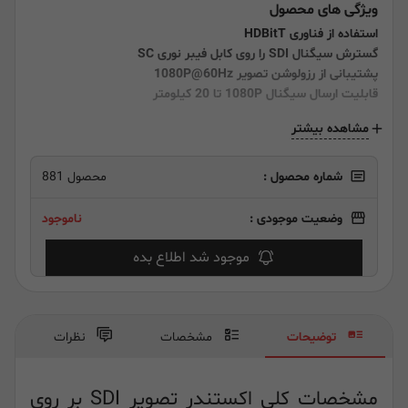
ویژگی های محصول
استفاده از فناوری HDBitT
گسترش سیگنال SDI را روی کابل فیبر نوری SC
پشتیبانی از رزولوشن تصویر 1080P@60Hz
قابلیت ارسال سیگنال 1080P تا 20 کیلومتر
مشاهده بیشتر
شماره محصول :
محصول 881
وضعیت موجودی :
ناموجود
موجود شد اطلاع بده
توضیحات
مشخصات
نظرات
مشخصات کلی اکستندر تصویر SDI بر روی