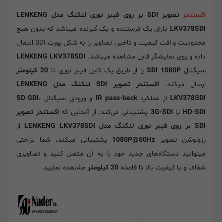
اکستندر
تصویر SDI بر روی فیبر نوری لنکنگ مدل LENKENG
LKV378SDI
دارای یک فرستنده و یک گیرنده میباشد که بدون هیچ
محدودیت و افت کیفیت و تاخیر، تصاویر را به شکل پورت SDI انتقال
داده و روی نمایشگر قابل مشاهده میباشد.
LENKENG LKV378SDI
سیگنال
SDI 1080P
را از طریق یک کابل فیبر نوری تا
20 کیلومتر
ارسال میکند.
اکستندر تصویر SDI لنکنگ مدل LENKENG
LKV378SDI
از عملکرد
IR pass-back
و ورودی سیگنال
،
SD-SDI
HD-SDI
یا
3G-SDI
پشتیبانی می‌کند. از آنجایی که
اکستندر تصویر
SDI بر روی فیبر نوری لنکنگ مدل LENKENG LKV378SDI
از
رزولوشن تصویر
1080P@60Hz
پشتیبانی میکند، شما براحتی
میتوانید دستگاه‌های جدید خود را به آن متصل کنید و تصاویری
شفاف و با کیفیت بالا تا فاصله
20 کیلومتر
مشاهده نمایید.