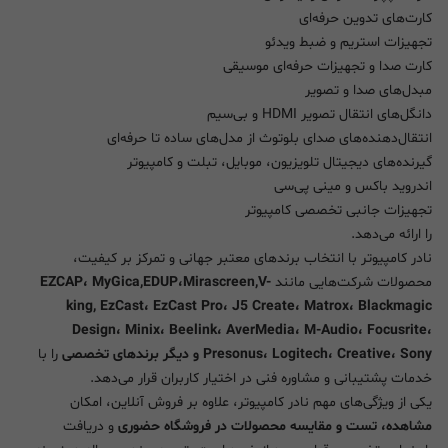
کارت‌های تدوین حرفه‌ای
تجهیزات استریم و ضبط ویدئو
کارت صدا و تجهیزات حرفه‌ای موسیقی
مبدل‌های صدا و تصویر
دانگل‌های انتقال تصویر HDMI و بی‌سیم
انتقال‌دهنده‌های صدای بلوتوث از مدل‌های ساده تا حرفه‌ای
گیرنده‌های دیجیتال تلویزیون، موبایل، تبلت و کامپیوتر
اندروید باکس و مینی پی‌سی
تجهیزات جانبی تخصصی کامپیوتر
را ارائه می‌دهد.
نادر کامپیوتر با انتخاب برندهای معتبر جهانی و تمرکز بر کیفیت،
محصولات شرکت‌هایی مانند
EZCAP، MyGica,EDUP،Mirascreen,V-
king, EzCast، EzCast Pro، J5 Create، Matrox، Blackmagic
Design، Minix، Beelink، AverMedia، M-Audio، Focusrite،
Presonus، Logitech، Creative، Sony و دیگر برندهای تخصصی
را با
خدمات پشتیبانی و مشاوره فنی در اختیار کاربران قرار می‌دهد.
یکی از ویژگی‌های مهم نادر کامپیوتر، علاوه بر فروش آنلاین، امکان
مشاهده، تست و مقایسه محصولات در فروشگاه حضوری
و دریافت