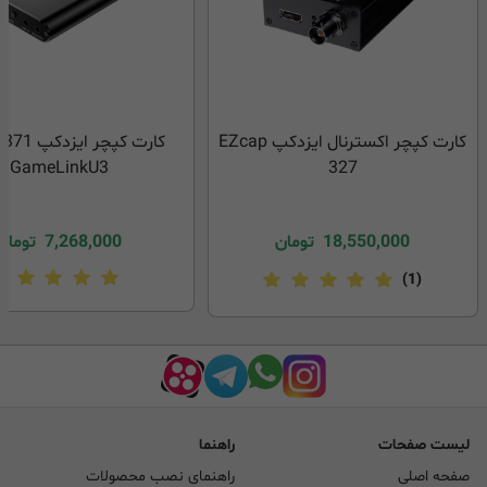
کارت کپچر اکسترنال ایزدکپ EZcap
کارت کپچر ا
GameLinkU3
327
18,550,000
تومان
7,268,000
تومان
(1)
لیست صفحات
راهنما
صفحه اصلی
راهنمای نصب محصولات