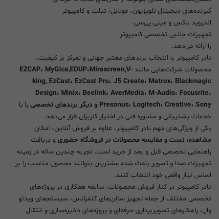
گیرنده‌های دیجیتال تلویزیون، موبایل، تبلت و کامپیوتر
اندروید باکس و مینی پی‌سی
تجهیزات جانبی تخصصی کامپیوتر
را ارائه می‌دهد.
نادر کامپیوتر با انتخاب برندهای معتبر جهانی و تمرکز بر کیفیت،
محصولات شرکت‌هایی مانند
EZCAP، MyGica,EDUP،Mirascreen,V-
king, EzCast، EzCast Pro، J5 Create، Matrox، Blackmagic
Design، Minix، Beelink، AverMedia، M-Audio، Focusrite،
Presonus، Logitech، Creative، Sony و دیگر برندهای تخصصی
را با
خدمات پشتیبانی و مشاوره فنی در اختیار کاربران قرار می‌دهد.
یکی از ویژگی‌های مهم نادر کامپیوتر، علاوه بر فروش آنلاین، امکان
مشاهده، تست و مقایسه محصولات در فروشگاه حضوری
و دریافت
راهنمایی تخصصی قبل و بعد از خرید است. تجربه چندین ساله در زمینه
تجهیزات صدا و تصویر باعث شده مشتریان بتوانند محصول مناسب را بر
اساس نیاز واقعی خود انتخاب کنند.
نادر کامپیوتر در کنار فروش محصولات، سابقه همکاری در پروژه‌های
تخصصی مختلف از جمله تجهیز سالن‌های کنفرانس، سیستم‌های ویدئو
وال، راهکارهای تصویربرداری حرفه‌ای و پروژه‌های ذخیره‌سازی و انتقال