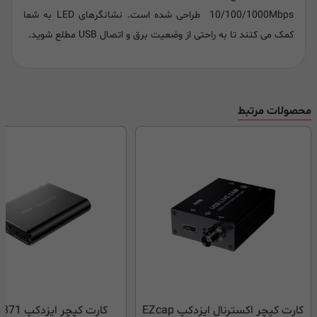
10/100/1000Mbps طراحی شده است. نشانگرهای LED به شما
کمک می کنند تا به راحتی از وضعیت برق و اتصال USB مطلع شوید.
محصولات مرتبط
کارت کپچر اکسترنال ایزدکپ EZcap
کارت کپچر ا