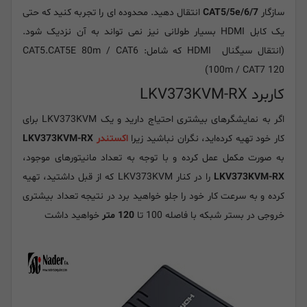
سازگار
CAT5/5e/6/7
انتقال دهید. محدوده ای را تجربه کنید که حتی
یک کابل HDMI بسیار طولانی نیز نمی تواند به آن نزدیک شود.
(انتقال سیگنال HDMI که شامل: CAT5.CAT5E 80m / CAT6
100m / CAT7 120)
کاربرد LKV373KVM-RX
اگر به نمایشگرهای بیشتری احتیاج دارید و یک LKV373KVM برای
کار خود تهیه کرده‌اید، نگران نباشید زیرا
اکستندر
LKV373KVM-RX
به صورت مکمل عمل کرده و با توجه به تعداد مانیتورهای موجود،
LKV373KVM-RX
را در کنار LKV373KVM که از قبل داشتید، تهیه
کرده و به سرعت کار خود را جلو خواهید برد در نتیجه تعداد بیشتری
خروجی در بستر شبکه با فاصله 100 تا
120 متر
خواهید داشت