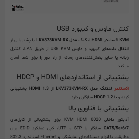
کنترل ماوس و کیبورد USB
KVM اکستندر HDMI لنکنگ مدل LKV373KVM-RX
با پشتیبانی از
انتقال داده‌های کیبورد و ماوس USB KVM از طریق LAN، کنترل
رایانه یا سایر پخش‌کننده‌های رسانه از راه دور را برای شما آسان
میکند.
پشتیبانی از استانداردهای HDMI و HDCP
اکستندر
لنکنگ مدل LKV373KVM-RX
از
HDMI 1.3
پشتیبانی
کرده و با
HDCP 1.2
سازگاری دارد.
پشتیبانی با فناوری بالا
آداپتور داخلی KVM HDMI 0020 برای پشتیبانی از کابل‌های
CAT5/5e/6/7
سازگار با STP و UTP، کپی عملکرد EDID برای
مطابقت با انواع دستگاه‌های نمایشگر، و Ethernet استاندارد 802.3