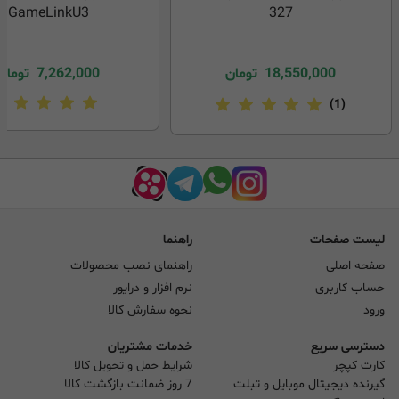
GameLinkU3
327
18,550,000
تومان
7,262,000
تومان
(1)
لیست صفحات
راهنما
صفحه اصلی
راهنمای نصب محصولات
حساب کاربری
نرم افزار و درایور
ورود
نحوه سفارش کالا
دسترسی سریع
خدمات مشتریان
کارت کپچر
شرایط حمل و تحویل کالا
گیرنده دیجیتال موبایل و تبلت
7 روز ضمانت بازگشت کالا