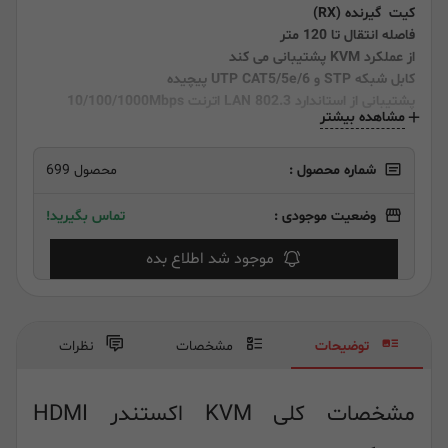
کیت گیرنده (RX)
فاصله انتقال تا 120 متر
از عملکرد KVM پشتیبانی می کند
کابل شبکه STP و UTP CAT5/5e/6 پیچیده
پشتیبانی از استاندارد LAN 802.3 اترنت 10/100/1000Mbps
مشاهده بیشتر
شماره محصول :
محصول 699
وضعیت موجودی :
تماس بگیرید!
موجود شد اطلاع بده
توضیحات
مشخصات
نظرات
مشخصات کلی KVM اکستندر HDMI