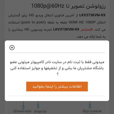
رزولوشن تصویر تا 1080p@60Hz
LKV373KVM-RX
از آخرین فناوری انتقال ویدیو HD برای گسترش
انتقال HDMI HD 1080P نقطه به نقطه (point to point) استفاده
می کند.
اکستندر
LKV373KVM-RX
تجربه ویدیویی HD بیشتری را
به شما ارائه می دهد.
میدونی فقط با ثبت نام در سایت نادر کامپیوتر میتونی عضو
باشگاه مشتریان ما بشی و از تخفیفها و جوایز استفاده کنی
؟
اطلاعات بیشتر را اینجا بخوانید