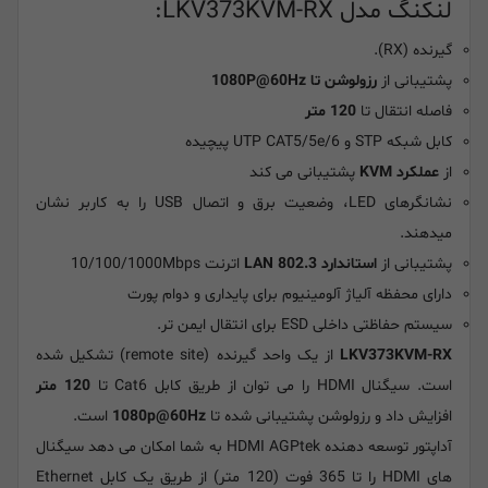
لنکنگ مدل LKV373KVM-RX:
گیرنده (RX).
پشتیبانی از
رزولوشن تا 1080P@60Hz
فاصله انتقال تا
120 متر
کابل شبکه STP و UTP CAT5/5e/6 پیچیده
از
عملکرد KVM
پشتیبانی می کند
نشانگرهای LED، وضعیت برق و اتصال USB را به کاربر نشان
میدهند.
پشتیبانی از
استاندارد LAN 802.3
اترنت 10/100/1000Mbps
دارای محفظه آلیاژ آلومینیوم برای پایداری و دوام پورت
سیستم حفاظتی داخلی ESD برای انتقال ایمن تر.
LKV373KVM-RX
از یک واحد گیرنده (remote site) تشکیل شده
است. سیگنال HDMI را می توان از طریق کابل Cat6 تا
120 متر
افزایش داد و رزولوشن پشتیبانی شده تا
1080p@60Hz
است.
آداپتور توسعه دهنده HDMI AGPtek به شما امکان می دهد سیگنال
های HDMI را تا 365 فوت (120 متر) از طریق یک کابل Ethernet