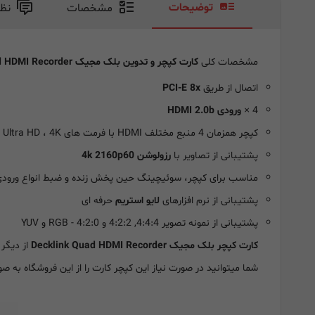
توضیحات
مشخصات
نظ
مشخصات کلی
کارت کپچر و تدوین بلک مجیک Decklink Quad HDMI Recorder
اتصال از طریق
PCI-E 8x
4 ×
ورودی HDMI 2.0b
کپچر همزمان 4 منبع مختلف HDMI با فرمت های SD ، HD ، Ultra HD ، 4K
پشتیبانی از تصاویر با
رزولوشن 4k 2160p60
مناسب برای کپچر، سوئیچینگ حین پخش زنده و ضبط انواع ورود
پشتیبانی از نرم افزارهای
لایو استریم
حرفه ای
پشتیبانی از نمونه تصویر 4:4:4, 4:2:2 و 4:2:0 - RGB و YUV
کارت کپچر بلک مجیک Decklink Quad HDMI Recorder
از دیگر
شما میتوانید در صورت نیاز این کپچر کارت را از این فروشگاه به صو