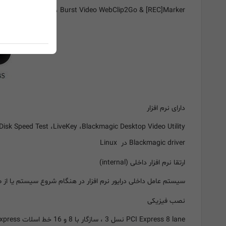
corder، ToolsOnAir just:in، Burst Video WebClip2Go & [REC]Marker
دارای نرم افزار
Blackmagic driver در Linux
ارتقا نرم افزار داخلی (internal)
سیستم عامل داخلی درایور نرم افزار در هنگام شروع سیستم یا از طر
نصب فیزیکی
PCI Express 8 lane نسل 3 ، سازگار با 8 و 16 خط اسلات PCI Express در سیستم عامل Mac OS، ویندوز و لینوکس.