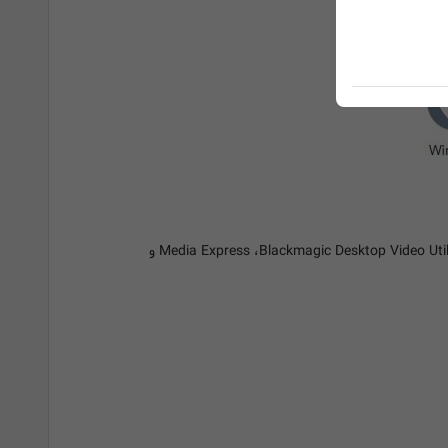
Media Express ،Disk Speed Test ،LiveKey ،Blackmagic Desktop Video Utility و درایور Blackmagic در سیستم عامل Mac OS و ویندوز. Media Express ،Blackmagic Desktop Video Utility و