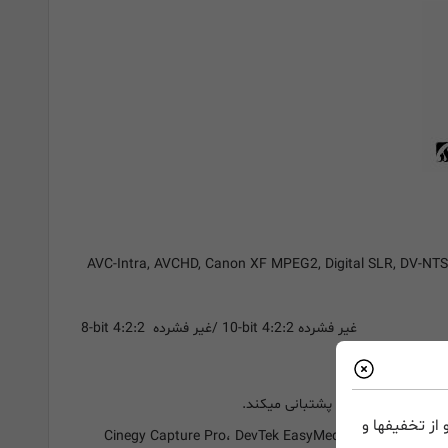
AVC-Intra, AVCHD, Canon XF MPEG2, Digital SLR, DV-
غیر فشرده
/ 10-bit 4:2:2
غیر فشرده
8-bit 4:2:2
از تخفیفها و
 نرم افزار ها شامل Cinegy Capture Pro، DevTek EasyMediaSuite، Glookast Capturer،