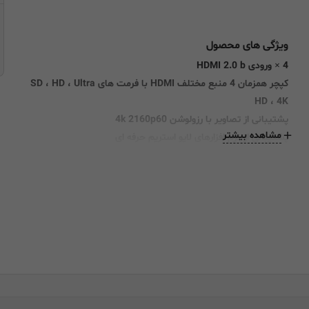
ویژگی های محصول
4 × ورودی HDMI 2.0 b
کپچر همزمان 4 منبع مختلف HDMI با فرمت های SD ، HD ، Ultra
HD ، 4K
پشتیبانی از تصاویر با رزولوشن 4k 2160p60
مشاهده بیشتر
پشتیبانی از نرم افزارهای لایو استریم حرفه ای