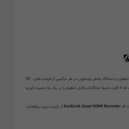
یک کارت PCIe با کارایی بالا است که به شما امکان می دهد از 4 منبع مختلف HDMI مثل کنسول بازی، میکسر تصویر و دستگاه پخش ویدئویی در هر ترکیبی از فرمت های SD ،
، DeckLink Quad HDMI مانند این است که 4 کارت ضبط جداگانه و قابل تنظیم را در یک جا بدست آورید
DeckLink Quad HDMI Recorder
از پایین ترین رزولوشن