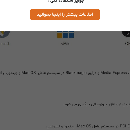
جوایز استفاده کنی ؟
Livestream Producer، Metus Inges، Softron MovieRe و Zoom میباشند.
اطلاعات بیشتر را اینجا بخوانید
یق نرم افزار بروزرسانی بارگیری می شود.