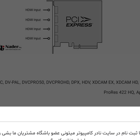
NTSC, DV-PAL, DVCPRO50, DVCPROHD, DPX, HDV, XDCAM EX, XDCAM HD,
ProRes 422 HQ, Ap
 ثبت نام در سایت نادر کامپیوتر میتونی عضو باشگاه مشتریان ما بشی و 
، کپچر و گیم کپچر و
لایو استریم
سازگار است. این