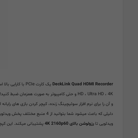
DeckLink Quad HDMI Recorder
HD ، Ultra HD ، 4K و حتی کامپیوتر به صورت همزمان ضبط کنید! با 4 اتصال ورودی مستقل
و آن را برای نرم افزار سوئیچینگ زنده، کپچر کردن بازی های رایانه 
دلیلی که باعث میشود شما بتوانید از 4 منبع مختلف پخش ویدئویی بدون آنکه رزولوشن و مشخصات یکسانی داشته باشند، استفاده کنید این است که
ویدئویی تا
رزولوشن بالای 4K 2160p60
پشتیبانی میکند. این کپچ