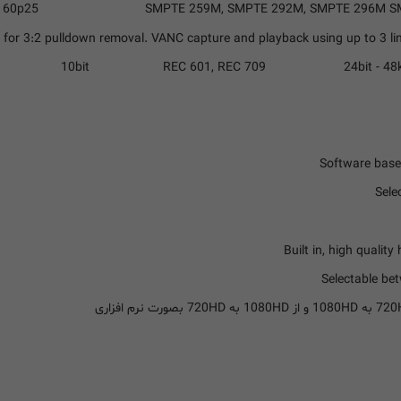
2160p25
SDI Compliance
SMPTE 259M, SMPTE 292M, SMPTE 296M SMP
for 3:2 pulldown removal. VANC capture and playback using up to 3 line
فضای رنگ
REC 601, REC 709
دقت رنگ
10bit
پشتیبانی از ple Rate
Real Time Effects