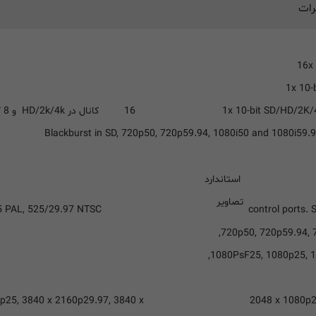
رات
ورودی تصویر SDI
1x 10-bit SD/HD/2K/4
ورودی صدای SDI
16 کانال در HD/2k/4k و 8 کانال در SD
c Input
Blackburst in SD, 720p50, 720p59.94, 1080i50 and 1080i59.94
استاندارد
تصاویر
control ports. 
پشتیبانی از فرمت های SD
 PAL, 525/29.97 NTSC
720p50, 720p59.94, 
1080PsF25, 1080p25, 1
2048 x 1080p2
پشتیبانی از فرمت 4K
p25, 3840 x 2160p29.97, 3840 x