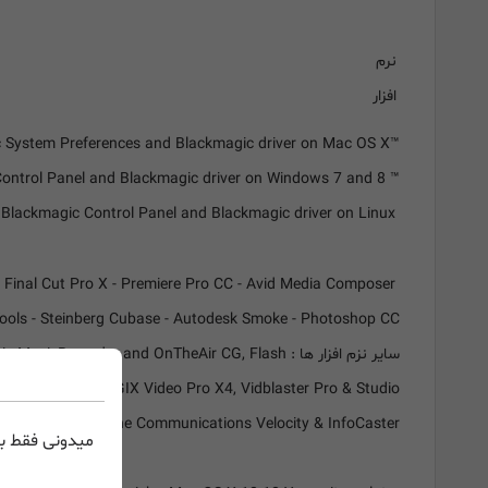
نرم
افزار
نرم افزار های داخل بسته
™Media Express, Disk Speed Test, LiveKey, Blackmagic System Preferences and Blackmagic driver on Mac OS X
™ Media Express, Disk Speed Test, LiveKey, Blackmagic Control Panel and Blackmagic driver on Windows 7 and 8
Media Express, Blackmagic Control Panel and Blackmagic driver on Linux
پشتیبانی از نرم افزار
DaVinci Resolve - Fusion - Final Cut Pro X - Premiere Pro CC - Avid Media Composer
 Tools - Steinberg Cubase - Autodesk Smoke - Photoshop CC
سایر نزم افزار ها : rder and OnTheAir CG, Flash
wer Director, MAGIX Video Pro X4, Vidblaster Pro & Studio
Broadcaster, Imagine Communications Velocity & InfoCaster
میدونی فقط با
پشتیبانی از سیستم عامل