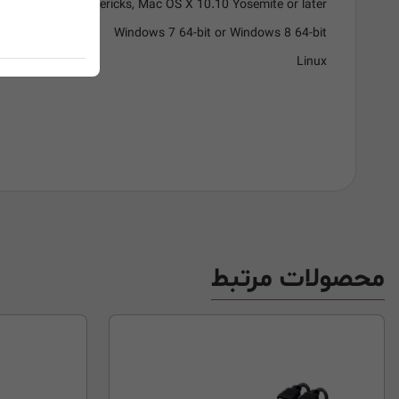
ac OS X 10.9 Mavericks, Mac OS X 10.10 Yosemite or later.
Windows 7 64-bit or Windows 8 64-bit
Linux
محصولات مرتبط