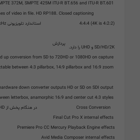
TE 372M, SMPTE 425M ITU-R BT.656 and ITU-R BT.601
پشتیبانی SDI Metadata
s of video in file. HD RP188. Closed captioning
4:4:4 (4K is 4:2:2)
نمونه برداری صدا
استاندارد تلویزیونی 24bit - 48kHz
پردازش
SD/HD/2K و UHD را دارد.
HD Up Conversion
Software based up conversion from SD to 720HD or 1080HD on capture
Selectable between 4:3 pillarbox, 14:9 pillarbox and 16:9 zoom
HD Down Conversion
Built in, high quality hardware down converter outputs HD or SD on SDI output
Selectable between letterbox, anamorphic 16:9 and center cut 4:3 styles
Cross Conversion
Cross Conversion در هنگام پخش از 720HD به 1080HD و از 1080HD به 720HD بصورت نرم افزاری
Final Cut Pro X internal effects
Premiere Pro CC Mercury Playback Engine effects
Avid Media Composer internal effects