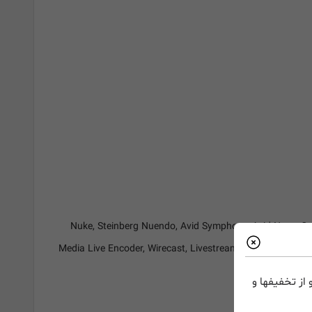
Nuke, Steinberg Nuendo, Avid Symphony, Avid News Cutter, Tool
Media Live Encoder, Wirecast, Livestream Procaster, Reso
از تخفیفها و