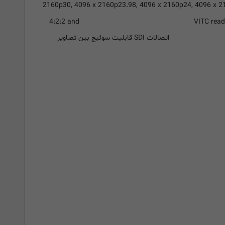
2160p30, 4096 x 2160p23.98, 4096 x 2160p24, 4096 x 
VITC read 
نمونه برداری تصویر
4:2:2 and
Multi
اتصالات SDI قابلیت سوئیچ بین تصاویر