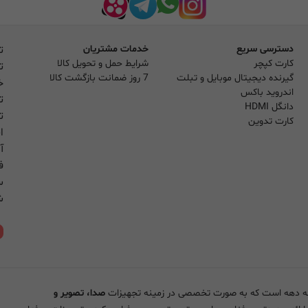
دسترسی سریع
خدمات مشتریان
ت
کارت کپچر
شرایط حمل و تحویل کالا
ت
گیرنده دیجیتال موبایل و تبلت
7 روز ضمانت بازگشت کالا
خ
اندروید باکس
ت
دانگل HDMI
ت
کارت تدوین
ا
آ
فر
س
شنب
ن
صدا، تصویر و