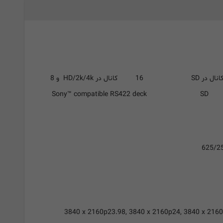
خروجی صدای SDI
16 کانال در HD/2k/4k و 8
Syn
کنترل دستگاه
Sony™ compatible RS422 deck
625/25
پشتیبانی از فرمت های HD
3840 x 2160p23.98, 3840 x 2160p24, 3840 x 2160