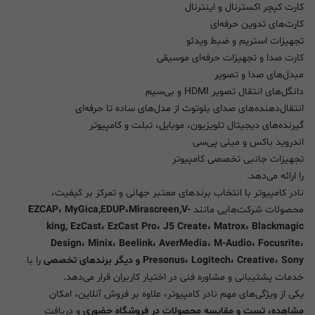
کارت کپچر اکسترنال و اینترنال
کارت‌های تدوین حرفه‌ای
تجهیزات استریم و ضبط ویدئو
کارت صدا و تجهیزات حرفه‌ای موسیقی
مبدل‌های صدا و تصویر
دانگل‌های انتقال تصویر HDMI و بی‌سیم
انتقال‌دهنده‌های صدای بلوتوث از مدل‌های ساده تا حرفه‌ای
گیرنده‌های دیجیتال تلویزیون، موبایل، تبلت و کامپیوتر
اندروید باکس و مینی پی‌سی
تجهیزات جانبی تخصصی کامپیوتر
را ارائه می‌دهد.
نادر کامپیوتر با انتخاب برندهای معتبر جهانی و تمرکز بر کیفیت،
محصولات شرکت‌هایی مانند
EZCAP، MyGica,EDUP،Mirascreen,V-
king, EzCast، EzCast Pro، J5 Create، Matrox، Blackmagic
Design، Minix، Beelink، AverMedia، M-Audio، Focusrite،
Presonus، Logitech، Creative، Sony و دیگر برندهای تخصصی
را با
خدمات پشتیبانی و مشاوره فنی در اختیار کاربران قرار می‌دهد.
یکی از ویژگی‌های مهم نادر کامپیوتر، علاوه بر فروش آنلاین، امکان
مشاهده، تست و مقایسه محصولات در فروشگاه حضوری
و دریافت