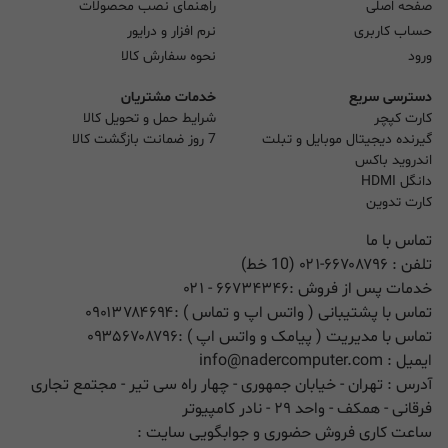
صفحه اصلی
راهنمای نصب محصولات
حساب کاربری
نرم افزار و درایور
ورود
نحوه سفارش کالا
دسترسی سریع
خدمات مشتریان
کارت کپچر
شرایط حمل و تحویل کالا
گیرنده دیجیتال موبایل و تبلت
7 روز ضمانت بازگشت کالا
اندروید باکس
دانگل HDMI
کارت تدوین
تماس با ما
تلفن :
۰۲۱-۶۶۷۰۸۷۹۶ (10 خط)
خدمات پس از فروش :
۶۶۷۳۴۳۴۶
- ۰۲۱
تماس با پشتیبانی ( واتس اپ و تماس ) :
۰۹۰۱۳۷۸۴۶۹۴
تماس با مدیریت ( پیامک و واتس اپ ) :
۰۹۳۵۶۷۰۸۷۹۶
ایمیل :
info@nadercomputer.com
آدرس : تهران - خیابان جمهوری - چهار راه سی تیر - مجتمع تجاری
فرقانی - همکف - واحد ۲۹ - نادر کامپیوتر
ساعت کاری فروش حضوری و جوابگویی سایت :