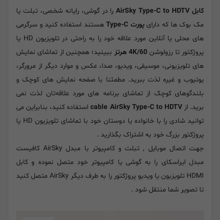
کابل AirSky Type-C to HDTV
را در گوشی، رایانه شخصی، تبلت یا
مک بوک ها که دارای
پورت Type-C
هستند استفاده کنید و سرگرمی
های محلی یا آنلاین مورد علاقه خود را به راحتی در تلویزیون HD یا
پروژکتور تا رزولوشن
4K/60 هرتز
ببینید؛ همچنین از تماشای نمایش
های تلویزیونی، موسیقی، ویدیو، صدا، عکس و موارد دیگر از مرورگر،
یوتیوب و غیره لذت ببرید. مطمئنا با صفحه نمایش های کوچک و
بلندگوهای کوچک از تماشای برنامه های مورد علاقه‌تان لذت نمی
برید. از
cable AirSky Type-C to HDTV
استفاده کنید، بنابراین می
توانید شادی را با خانواده یا دوستان خود با تماشای تلویزیون HD یا
پروژکتور بزرگ خود به اشتراک بگذارید .
جهت اتصال موبایل , تبلت و کامپیوتر با مبدل AirSky کافیست
مبدل ایراسکای را به گوشی یا کامپیوتر خود متصل نموده و کابل
HDMI تلویزیون یا ویدیو پروژکتور را به طرف دیگر AirSky متصل کنید
تا تصویر شما منتقل شود .