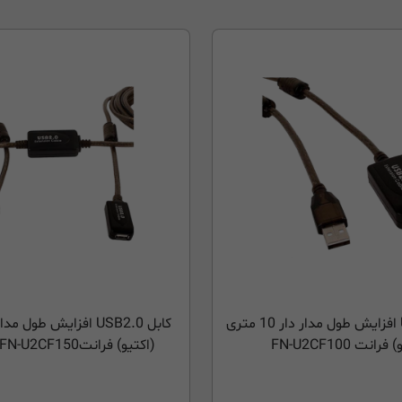
کابل USB2.0 افزایش طول مدار دار 10 متری
رانت FN-U2CF100
(اکتیو) فرانتFaranet FN-U2CF150