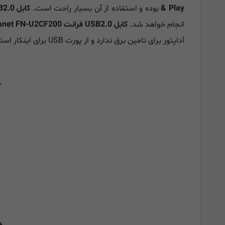
& Play
بوده و استفاده از آن بسیار راحت است.
کابل USB2.0 فرانت Faranet FN-U2CF200
انجام خواهد شد.
کابل USB2.0 فرانت Faranet FN-U2CF200
آداپتور برای تامین برق ندارد و از پورت USB برای اینکار استفاده میکند.