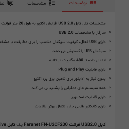
توضیحات
مشخصات
نظ
مشخصات کلی
کابل USB 2.0 افزایش اکتیو
به
طول 20 متر
فرانت
-
سازگار با مشخصات
USB 2.0
دارای USB فعال، کیفیت سیگنال مناسب را برای مطابقت با مشخصات USB تضمین می کند.
سیگنال USB را گسترش می دهد.
انتقال داده تا
480 مگابیت
در ثانیه
دارای قابلیت
Plug and Play
بدون نیاز به آداپتور برای تامین برق برد اکتیو
همه سیستم های عملیاتی را پشتیبانی می کند.
دارای قابلیت
ضد نویز
دارای کانکتور طلایی برای انتقال بهتر اطلاعات
کابل USB2.0 فرانت Faranet FN-U2CF200
یک
کابل active