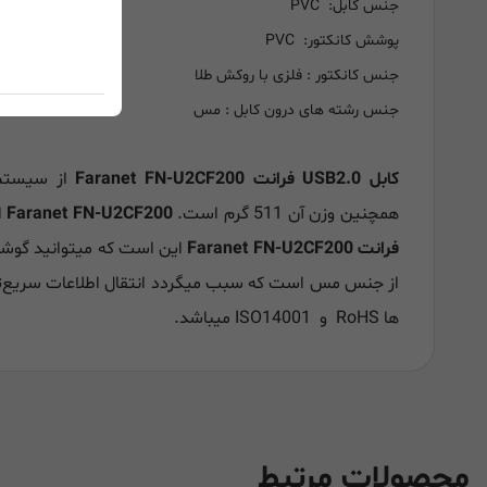
جنس کابل: PVC
پوشش کانکتور: PVC
جنس کانکتور : فلزی با روکش طلا
جنس رشته های درون کابل : مس
کابل USB2.0 فرانت Faranet FN-U2CF200
همچنین وزن آن 511 گرم است.
Faranet FN-U2CF200
ا
فرانت Faranet FN-U2CF200
این است که میتوانید گوشی 
از جنس مس است که سبب میگردد انتقال اطلاعات سریع‌ت
ها RoHS و ISO14001 میباشد.
محصولات مرتبط