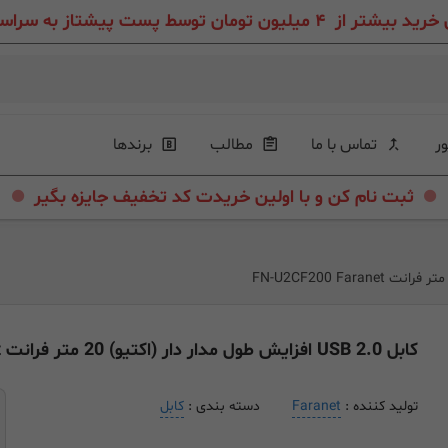
ون تومان توسط پست پیشتاز به سراسر ایران عزیز
ور
تماس با ما
مطالب
برندها
.
.
ثبت نام کن و با اولین خریدت کد تخفیف جایزه بگیر
کابل USB 2.0 افزایش طول مدار دار (اکتیو) 20 متر فرانت FN-U2CF200 Faranet
تولید کننده :
Faranet
دسته بندی :
کابل