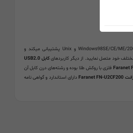
از سیستم عامل‌های Linux، اندروید، Windows98SE/CE/ME/2000/2003/2008/XP/Vista/Win7/Win8 و Unix پشتیبانی میکند و
مختلف خود متصل نمایید. از دیگر کاربردهای
کابل USB2.0
Faranet
فلزی با روکش طلا بوده و رشته‌های درن کابل آن
دارای استاندارد و گواهی نامه