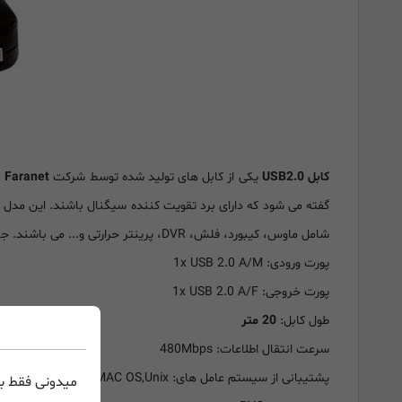
کابل USB2.0
یکی از کابل های تولید شده توسط شرکت
Faranet
م
گفته می شود که دارای برد تقویت کننده سیگنال باشند. این مدل از کابل ها برای تقویت سیگنال از 
شامل ماوس، کیبورد، فلش، DVR، پرینتر حرارتی و... می باشند. جالب است بدانید این کابل دارای شیلد محافظ و ذغال برای حذف نویز است.
پورت ورودی: 1x USB 2.0 A/M
پورت خروجی: 1x USB 2.0 A/F
طول کابل:
20 متر
سرعت انتقال اطلاعات: 480Mbps
پشتیبانی از سیستم عامل های: Windows98SE/CE/ME/2000/2003/2008/XP/Vista/Win7/Win8/Android , Linux, MAC OS,Unix
میدونی فقط با