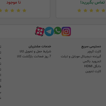
تماس بگیرید!
نا موجود
دسترسی سریع
خدمات مشتریان
ت
کارت کپچر
شرایط حمل و تحویل کالا
ت
گیرنده دیجیتال موبایل و تبلت
7 روز ضمانت بازگشت کالا
خ
اندروید باکس
ت
دانگل HDMI
ت
کارت تدوین
ا
آ
فر
س
شنب