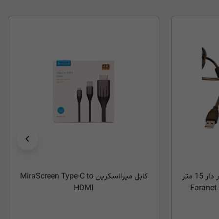
کابل USB2.0 افزایش طول مدار دار 15 متر
کابل میرااسکرین MiraScreen Type-C to
HDMI