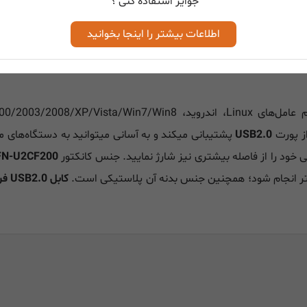
جوایز استفاده کنی ؟
اطلاعات بیشتر را اینجا بخوانید
ز پورت
USB2.0
پشتیبانی میکند و به آسانی میتوانید به دستگاه‌های 
خود را از فاصله بیشتری نیز شارژ نمایید. جنس کانکتور
 FN-U2CF200
ر انجام شود؛ همچنین جنس بدنه آن پلاستیکی است.
کابل USB2.0 فرانت Faranet FN-U2CF200