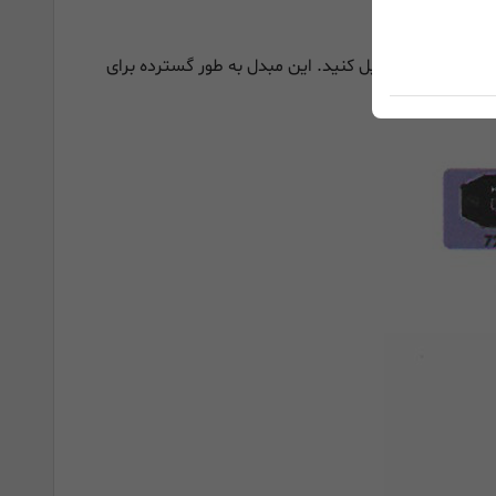
این مبدل TVI/CVI/AHD به HDMI به شما امکان می‌دهد سیگنال‌های TVI، CVI، AHD و CVBS را به طور یکپارچه به سیگنال HDMI 720/1080P تبدیل کنید. این مبدل به طور گسترده برای