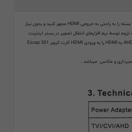
مبدل AHD به HDMI تولید شده از برند V-King یکی از کاربردی ترین کانورتورها میباشد که بوسیله ان میتوانید تصاویر دوربین مدار بسته را به راحتی به خروجی HDMI مجهز کنید و بدون نیاز
صورت لزوم توسط نرم افزارهای انتقال تصویر در بستر اینترنت
تهیه نمایید و خروجی HDMI مبدل AHD به HDMI را به ورودی HDMI کارت کپچر Ezcap 301