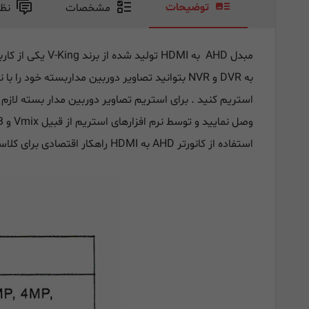
توضیحات
مشخصات
نظ
به DVR و NVR بتوانید تصاویر دوربین مداربسته 
استریم کنید . برای استریم تصاویر دوربین مدار بسته لا
وصل نمایید و توسط نرم افزارهای استریم از قبیل Vmix و OSB و . . . تصاویر دوربین مداربسته را در بستر اینترنت انتقال دهید .
استفاده از کانورتر AHD به ‌HDMI راهکار اقتصادی برای کلاسهای انلاین و استفاده از دوربین مداربسته بجای دوربینهای گرانقیمت فیلمبرداری و عکاسی میباشد .