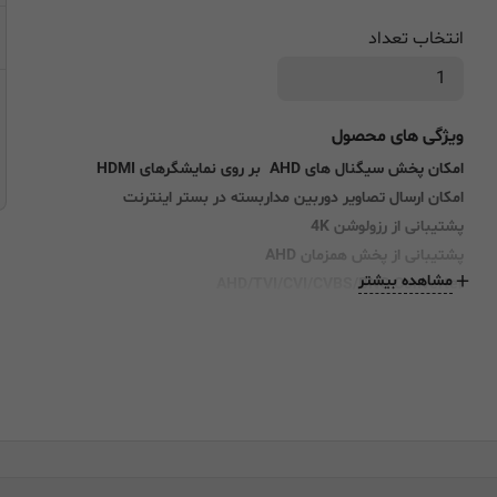
انتخاب تعداد
ویژگی های محصول
امکان پخش سیگنال های AHD بر روی نمایشگرهای HDMI
امکان ارسال تصاویر دوربین مداربسته در بستر اینترنت
پشتیبانی از رزولوشن 4K
پشتیبانی از پخش همزمان AHD
مشاهده بیشتر
AHD/TVI/CVI/CVBS/BNC Converter
HDMI out 1080P@60
ورودی 1x BNC (SDI/HD-SDI/3G-SDI)