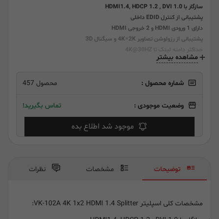
سازگار با HDMI1.4, HDCP 1.2 , DVI 1.0
پشتیبانی از کنترل EDID داخلی
دارای 1 ورودی HDMI و 2 خروجی HDMI
پشتیبانی از رزولوشن تصاویر 4K×2K و سیگنال 3D
حداکثر دامنه لینک تا 4K@30HZ
مشاهده بیشتر
شماره محصول :
محصول 457
وضعیت موجودی :
تماس بگیرید!
موجود شد اطلاع بده
توضیحات
مشخصات
نظرات
مشخصات کلی اسپلیتر VK-102A 4K 1x2 HDMI 1.4 Splitter: