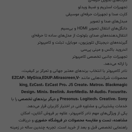
کارت‌های تدوین حرفه‌ای
تجهیزات استریم و ضبط ویدئو
کارت صدا و تجهیزات حرفه‌ای موسیقی
مبدل‌های صدا و تصویر
دانگل‌های انتقال تصویر HDMI و بی‌سیم
انتقال‌دهنده‌های صدای بلوتوث از مدل‌های ساده تا حرفه‌ای
گیرنده‌های دیجیتال تلویزیون، موبایل، تبلت و کامپیوتر
اندروید باکس و مینی پی‌سی
تجهیزات جانبی تخصصی کامپیوتر
را ارائه می‌دهد.
نادر کامپیوتر با انتخاب برندهای معتبر جهانی و تمرکز بر کیفیت،
محصولات شرکت‌هایی مانند
EZCAP، MyGica,EDUP،Mirascreen,V-
king, EzCast، EzCast Pro، J5 Create، Matrox، Blackmagic
Design، Minix، Beelink، AverMedia، M-Audio، Focusrite،
Presonus، Logitech، Creative، Sony و دیگر برندهای تخصصی
را با
خدمات پشتیبانی و مشاوره فنی در اختیار کاربران قرار می‌دهد.
یکی از ویژگی‌های مهم نادر کامپیوتر، علاوه بر فروش آنلاین، امکان
مشاهده، تست و مقایسه محصولات در فروشگاه حضوری
و دریافت
راهنمایی تخصصی قبل و بعد از خرید است. تجربه چندین ساله در زمینه