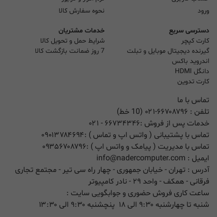
ورود
نحوه سفارش کالا
دسترسی سریع
خدمات مشتریان
کارت کپچر
شرایط حمل و تحویل کالا
گیرنده دیجیتال موبایل و تبلت
7 روز ضمانت بازگشت کالا
اندروید باکس
دانگل HDMI
کارت تدوین
تماس با ما
تلفن :
۰۲۱-۶۶۷۰۸۷۹۶ (10 خط)
خدمات پس از فروش :
۶۶۷۳۴۳۴۶
- ۰۲۱
تماس با پشتیبانی ( واتس اپ و تماس ) :
۰۹۰۱۳۷۸۴۶۹۴
تماس با مدیریت ( پیامک و واتس اپ ) :
۰۹۳۵۶۷۰۸۷۹۶
ایمیل :
info@nadercomputer.com
آدرس : تهران - خیابان جمهوری - چهار راه سی تیر - مجتمع تجاری
فرقانی - همکف - واحد ۲۹ - نادر کامپیوتر
ساعت کاری فروش حضوری و جوابگویی سایت :
شنبه تا چهارشنبه ۹:۳۰ الی ۱۸ پنچشنبه ۹:۳۰ الی ۱۳:۳۰