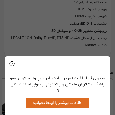
منبع تغذیه: آداپتور 5V
ورودی 1 پورت HDMI
خروجی 2 پورت HDMI
پشتیبانی از
EDID
: میکند
رزولوشن تصاویر 4K×2K و سیگنال 3D
پشتیبانی از صدای فشرده LPCM 7.1CH, Dolby TrueHD, DTS-HD
Master Audio
محصولات مرتبط
میدونی فقط با ثبت نام در سایت نادر کامپیوتر میتونی عضو
باشگاه مشتریان ما بشی و از تخفیفها و جوایز استفاده کنی
؟
اطلاعات بیشتر را اینجا بخوانید