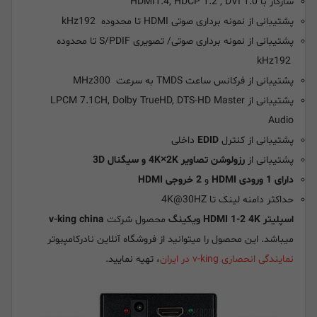
سازگار با HDMI1.4, HDCP 1.2 , DVI 1.0
پشتیبانی از نمونه برداری صوتی HDMI تا محدوده kHz192
پشتیبانی از نمونه برداری صوتی/ تصویری S/PDIF تا محدوده
kHz192
پشتیبانی از فرکانس ساعت TMDS به سرعت MHz300
پشتیبانی از LPCM 7.1CH, Dolby TrueHD, DTS-HD Master
Audio
پشتیبانی از کنترل
EDID
داخلی
پشتیبانی از
رزولوشن تصاویر 4K×2K و سیگنال 3D
دارای 1 ورودی HDMI
و
2 خروجی HDMI
حداکثر دامنه لینک تا 4K@30HZ
اسپلیتر HDMI 1-2 4K ویکینگ
محصول شرکت
v-king china
میباشد. این محصول را میتوانید از فروشگاه آنلاین نادرکامپیوتر
نمایندگی انحصاری v-king در ایران
، تهیه نمایید.