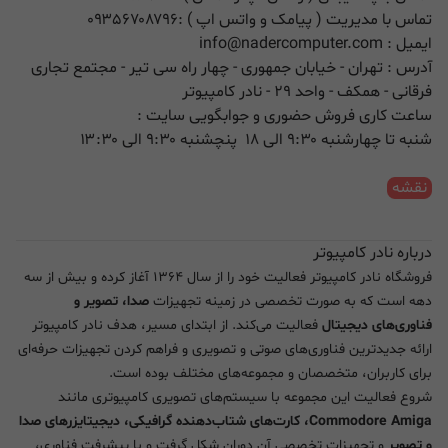
تماس با مدیریت ( پیامک و واتس اپ ) :
۰۹۳۵۶۷۰۸۷۹۶
ایمیل :
info@nadercomputer.com
آدرس : تهران - خیابان جمهوری - چهار راه سی تیر - مجتمع تجاری
فرقانی - همکف - واحد ۲۹ - نادر کامپیوتر
ساعت کاری فروش حضوری و جوابگویی سایت :
شنبه تا چهارشنبه ۹:۳۰ الی ۱۸ پنچشنبه ۹:۳۰ الی ۱۳:۳۰
نقشه
درباره نادر کامپیوتر
فروشگاه نادر کامپیوتر فعالیت خود را از سال ۱۳۶۴ آغاز کرده و بیش از سه
دهه است که به صورت تخصصی در زمینه تجهیزات
صدا، تصویر و
فناوری‌های دیجیتال
فعالیت می‌کند. از ابتدای مسیر، هدف نادر کامپیوتر
ارائه جدیدترین فناوری‌های صوتی و تصویری و فراهم کردن تجهیزات حرفه‌ای
برای کاربران، متخصصان و مجموعه‌های مختلف بوده است.
شروع فعالیت این مجموعه با سیستم‌های تصویری کامپیوتری مانند
Commodore Amiga، کارت‌های شتاب‌دهنده گرافیکی، دیجیتایزرهای صدا
و تصویر
و تجهیزات تخصصی آن دوران شکل گرفت و با پیشرفت فناوری،