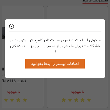
محصولات مرتبط
میدونی فقط با ثبت نام در سایت نادر کامپیوتر میتونی عضو
باشگاه مشتریان ما بشی و از تخفیفها و جوایز استفاده کنی
؟
اطلاعات بیشتر را اینجا بخوانید
اسپلیتر 1 به 16 پورت 3D Support
4K*2K EDID فرانت FN_V116
فرانت FN-V116
نا موجود
نا موجود