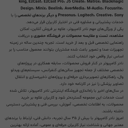
king, EzCast، EzCast Pro، J5 Create، Matrox، Blackmagic
Design، Minix، Beelink، AverMedia، M-Audio، Focusrite،
Presonus، Logitech، Creative، Sony و دیگر برندهای تخصصی
را با
خدمات پشتیبانی و مشاوره فنی در اختیار کاربران قرار می‌دهد.
یکی از ویژگی‌های مهم نادر کامپیوتر، علاوه بر فروش آنلاین، امکان
مشاهده، تست و مقایسه محصولات در فروشگاه حضوری
و دریافت
راهنمایی تخصصی قبل و بعد از خرید است. تجربه چندین ساله در زمینه
تجهیزات صدا و تصویر باعث شده مشتریان بتوانند محصول مناسب را بر
اساس نیاز واقعی خود انتخاب کنند.
نادر کامپیوتر در کنار فروش محصولات، سابقه همکاری در پروژه‌های
تخصصی مختلف از جمله تجهیز سالن‌های کنفرانس، سیستم‌های ویدئو
وال، راهکارهای تصویربرداری حرفه‌ای و پروژه‌های ذخیره‌سازی و انتقال
تصاویر پزشکی را نیز در کارنامه خود دارد.
در سال‌های اخیر با راه‌اندازی فروشگاه اینترنتی نادر کامپیوتر، تلاش شده
است خدمات این مجموعه گسترده‌تر شود و کاربران علاوه بر خرید
محصولات، به اطلاعات تخصصی، آموزش، بررسی فنی و پشتیبانی دسترسی
داشته باشند.
امروز نادر کامپیوتر با بیش از ۳۵ سال تجربه، دانش فنی، ارتباط با برندهای
معتبر جهانی و شناخت نیاز کاربران حرفه‌ای و عمومی، آماده ارائه بهترین