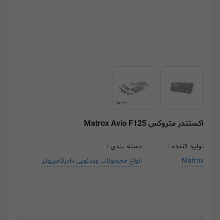
اکستندر متروکس Matrox Avio F125
تولید کننده :
دسته بندی :
Matrox
انواع محصولات ویدئویی نادرکامپیوتر