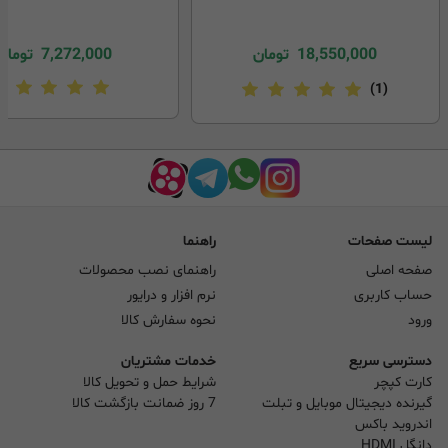
18,550,000
تومان
7,272,000
تومان
(1)
لیست صفحات
راهنما
صفحه اصلی
راهنمای نصب محصولات
حساب کاربری
نرم افزار و درایور
ورود
نحوه سفارش کالا
دسترسی سریع
خدمات مشتریان
کارت کپچر
شرایط حمل و تحویل کالا
گیرنده دیجیتال موبایل و تبلت
7 روز ضمانت بازگشت کالا
اندروید باکس
دانگل HDMI