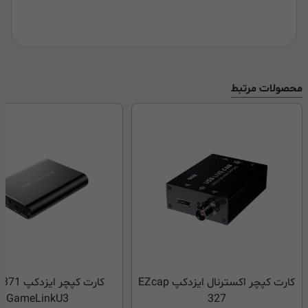
محصولات مرتبط
کارت کپچر اکسترنال ایزدکپ EZcap
کارت کپچر ا
GameLinkU3
327