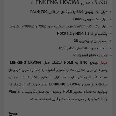
لنکنگ مدل LENKENG LKV366:
دارای یک
ورودی BNC
با سیگنال دریافتی
PAL/NTSC
دارای یک
خروجی HDMI
دارای یک
دکمه Switch
جهت انتخاب بین
720p
و
1080p
در خروجی
پشتیبانی از
HDMI1.3
و
HDCP1.2
پشتیبانی از ویدیوی
3D
انتخاب بین حالت‌های
4:3
و
16:9
قابلیت
Plug and play
مبدل
ویدیو BNC به HDMI لنکنگ مدل LENKENG LKV366
،
وسیله ای برای تبدیل صدا یا تصویر آنالوگ به صدا و تصویر دیجیتال
است. اگر تجهیزاتی دارید که دارای کانکتور BNC است، براحتی
میتوانید از
مبدل LENKENG LKV366
بهره ببرید که از طریق آن
بتوانید به صدا و تصویر HDMI برسید. این مبدل قابلیت
Plug and
play
دارد و به راحتی نصب شده و قابل استفاده است.