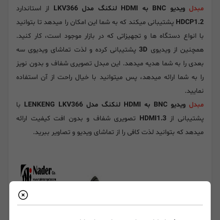
مبدل
ویدیو BNC به HDMI لنکنگ مدل LKV366
از استاندارد
HDCP1.2
پشتیبانی میکند که به شما این امکان را میدهد تا بتوانید
با انواع دستگاه ها و تجهیزاتی که در بازار موجود است، کار کنید.
همچنین از ویدیوی
3D
پشتیبانی کرده و لذت تماشای ویدیوی سه
بعدی را به شما هدیه میدهد. این مبدل تصویری شفاف و بدون نویز
را به شما ارائه میدهد، پس میتوانید با خیال راحت از آن استفاده
نمایید.
مبدل
ویدیو BNC به HDMI لنکنگ مدل LENKENG LKV366
با
پشتیبانی از
HDMI1.3
تصویری شفاف و بدون افت کیفیت ارائه
میدهد که بتوانید لذت کافی را از تماشای ویدیو و تصاویر ببرید.