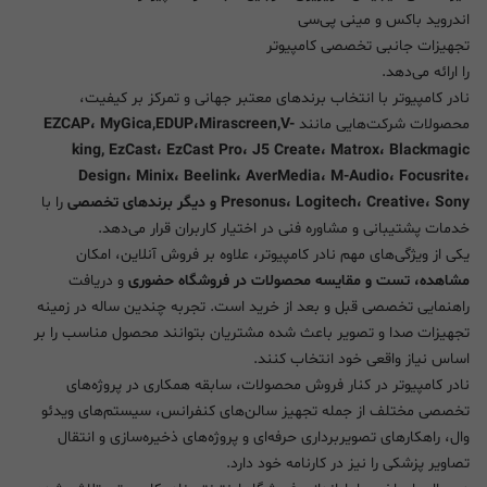
اندروید باکس و مینی پی‌سی
تجهیزات جانبی تخصصی کامپیوتر
را ارائه می‌دهد.
نادر کامپیوتر با انتخاب برندهای معتبر جهانی و تمرکز بر کیفیت،
محصولات شرکت‌هایی مانند
EZCAP، MyGica,EDUP،Mirascreen,V-
king, EzCast، EzCast Pro، J5 Create، Matrox، Blackmagic
Design، Minix، Beelink، AverMedia، M-Audio، Focusrite،
Presonus، Logitech، Creative، Sony و دیگر برندهای تخصصی
را با
خدمات پشتیبانی و مشاوره فنی در اختیار کاربران قرار می‌دهد.
یکی از ویژگی‌های مهم نادر کامپیوتر، علاوه بر فروش آنلاین، امکان
مشاهده، تست و مقایسه محصولات در فروشگاه حضوری
و دریافت
راهنمایی تخصصی قبل و بعد از خرید است. تجربه چندین ساله در زمینه
تجهیزات صدا و تصویر باعث شده مشتریان بتوانند محصول مناسب را بر
اساس نیاز واقعی خود انتخاب کنند.
نادر کامپیوتر در کنار فروش محصولات، سابقه همکاری در پروژه‌های
تخصصی مختلف از جمله تجهیز سالن‌های کنفرانس، سیستم‌های ویدئو
وال، راهکارهای تصویربرداری حرفه‌ای و پروژه‌های ذخیره‌سازی و انتقال
تصاویر پزشکی را نیز در کارنامه خود دارد.