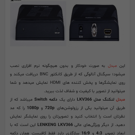
این
مبدل
به صورت خودکار و بدون هیچگونه نرم افزاری نصب
میشود؛ سیگنال آنالوگی که از طریق کانکتور BNC دریافت میکند و
روی نمایشگرها و پخش کننده های HDMI نمایش میدهد و شما
میتوانید از تصویر با کیفیت و شفاف لذت ببرید.
مبدل
لنکنگ مدل LKV366
دارای یک
دکمه Switch
میباشد که از
طریق آن میتوانید یکی از رزولوشن‌های
720p
و
1080p
را که مد
نظرتان است را انتخاب کنید و تصویرتان را روی نمایشگر نمایش
دهید. از دیگر ویژگی‌های عالی
LENKENG LKV366
این است که با
ابعاد تصویر
4:3
و
16:9
سازگاری دارد فقط کافیست همان دکمه