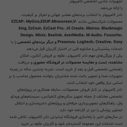
تجهیزات جانبی تخصصی کامپیوتر
را ارائه می‌دهد.
نادر کامپیوتر با انتخاب برندهای معتبر جهانی و تمرکز بر کیفیت،
محصولات شرکت‌هایی مانند
EZCAP، MyGica,EDUP،Mirascreen,V-
king, EzCast، EzCast Pro، J5 Create، Matrox، Blackmagic
Design، Minix، Beelink، AverMedia، M-Audio، Focusrite،
Presonus، Logitech، Creative، Sony و دیگر برندهای تخصصی
را با
خدمات پشتیبانی و مشاوره فنی در اختیار کاربران قرار می‌دهد.
یکی از ویژگی‌های مهم نادر کامپیوتر، علاوه بر فروش آنلاین، امکان
مشاهده، تست و مقایسه محصولات در فروشگاه حضوری
و دریافت
راهنمایی تخصصی قبل و بعد از خرید است. تجربه چندین ساله در زمینه
تجهیزات صدا و تصویر باعث شده مشتریان بتوانند محصول مناسب را بر
اساس نیاز واقعی خود انتخاب کنند.
نادر کامپیوتر در کنار فروش محصولات، سابقه همکاری در پروژه‌های
تخصصی مختلف از جمله تجهیز سالن‌های کنفرانس، سیستم‌های ویدئو
وال، راهکارهای تصویربرداری حرفه‌ای و پروژه‌های ذخیره‌سازی و انتقال
تصاویر پزشکی را نیز در کارنامه خود دارد.
در سال‌های اخیر با راه‌اندازی فروشگاه اینترنتی نادر کامپیوتر، تلاش شده
است خدمات این مجموعه گسترده‌تر شود و کاربران علاوه بر خرید