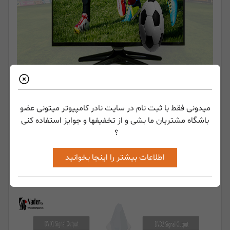
میدونی فقط با ثبت نام در سایت نادر کامپیوتر میتونی عضو
باشگاه مشتریان ما بشی و از تخفیفها و جوایز استفاده کنی
اسپلیتر + ماتریکس
؟
اتصال چندگانه با پیکربندی کانال های مختلف می تواند یک کابل
واحد را به اشتراک بگذارد. راه حل خوبی برای دوربین مدار بسته،
اطلاعات بیشتر را اینجا بخوانید
ساینیج دیجیتال، تلویزیون هتل، سیستم تلویزیون خانگی است.