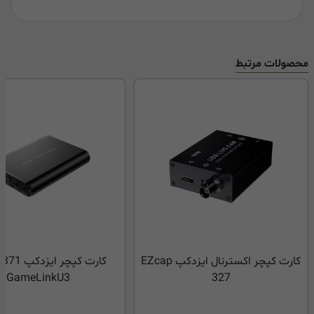
محصولات مرتبط
کارت کپچر اکسترنال ایزدکپ EZcap
کارت کپچر ا
GameLinkU3
327