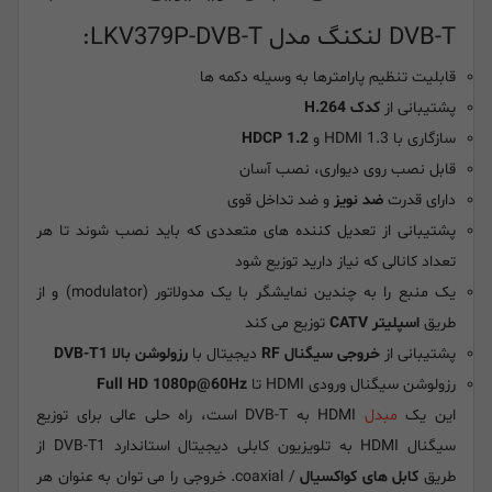
DVB-T لنکنگ مدل LKV379P-DVB-T:
قابلیت تنظیم پارامترها به وسیله دکمه ها
پشتیبانی از
کدک H.264
سازگاری با HDMI 1.3 و
HDCP 1.2
قابل نصب روی دیواری، نصب آسان
دارای قدرت
ضد نویز
و ضد تداخل قوی
پشتیبانی از تعدیل کننده های متعددی که باید نصب شوند تا هر
تعداد کانالی که نیاز دارید توزیع شود
یک منبع را به چندین نمایشگر با یک مدولاتور (modulator) و از
طریق
اسپلیتر CATV
توزیع می کند
پشتیبانی از
خروجی سیگنال RF
دیجیتال با
رزولوشن بالا DVB-T1
رزولوشن سیگنال ورودی HDMI تا
Full HD 1080p@60Hz
این یک
مبدل
HDMI به DVB-T است، راه حلی عالی برای توزیع
سیگنال HDMI به تلویزیون کابلی دیجیتال استاندارد DVB-T1 از
طریق
کابل های کواکسیال
/ coaxial. خروجی را می توان به عنوان هر