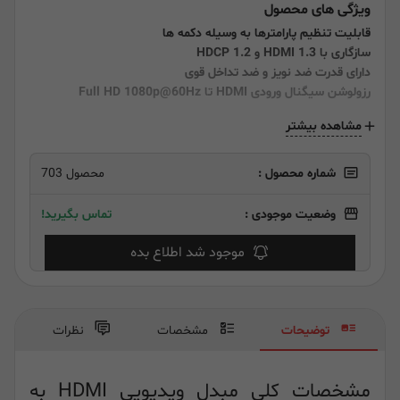
ویژگی های محصول
قابلیت تنظیم پارامترها به وسیله دکمه ها
سازگاری با HDMI 1.3 و HDCP 1.2
دارای قدرت ضد نویز و ضد تداخل قوی
رزولوشن سیگنال ورودی HDMI تا Full HD 1080p@60Hz
مشاهده بیشتر
شماره محصول :
محصول 703
وضعیت موجودی :
تماس بگیرید!
موجود شد اطلاع بده
توضیحات
مشخصات
نظرات
مشخصات کلی مبدل ویدیویی HDMI به