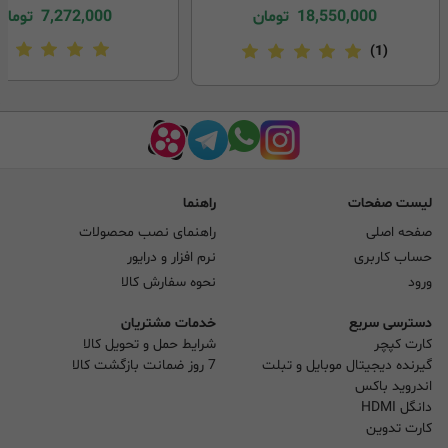
18,550,000
تومان
7,272,000
تومان
(1)
لیست صفحات
راهنما
صفحه اصلی
راهنمای نصب محصولات
حساب کاربری
نرم افزار و درایور
ورود
نحوه سفارش کالا
دسترسی سریع
خدمات مشتریان
کارت کپچر
شرایط حمل و تحویل کالا
گیرنده دیجیتال موبایل و تبلت
7 روز ضمانت بازگشت کالا
اندروید باکس
دانگل HDMI
کارت تدوین