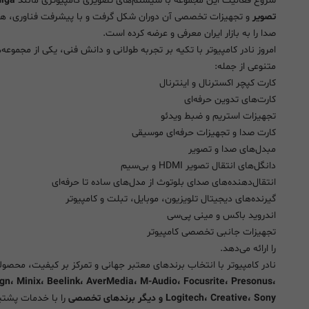
شروع فعالیت این مجموعه با سیستم‌های تصویری کامپیوتری مانند
تصویر
و تجهیزات تخصصی آن دوران شکل گرفت و با پیشرفت فناوری، هموا
صدا را به بازار ایران معرفی و عرضه کرده است.
امروز نادر کامپیوتر با تکیه بر تجربه طولانی و دانش فنی، یکی از مج
متنوعی از جمله:
کارت کپچر اکسترنال و اینترنال
کارت‌های تدوین حرفه‌ای
تجهیزات استریم و ضبط ویدئو
کارت صدا و تجهیزات حرفه‌ای موسیقی
مبدل‌های صدا و تصویر
دانگل‌های انتقال تصویر HDMI و بی‌سیم
انتقال‌دهنده‌های صدای بلوتوث از مدل‌های ساده تا حرفه‌ای
گیرنده‌های دیجیتال تلویزیون، موبایل، تبلت و کامپیوتر
اندروید باکس و مینی پی‌سی
تجهیزات جانبی تخصصی کامپیوتر
را ارائه می‌دهد.
نادر کامپیوتر با انتخاب برندهای معتبر جهانی و تمرکز بر کیفیت، محص
gn، Minix، Beelink، AverMedia، M-Audio، Focusrite، Presonus،
Logitech، Creative، Sony و دیگر برندهای تخصصی
را با خدمات پشتیبا