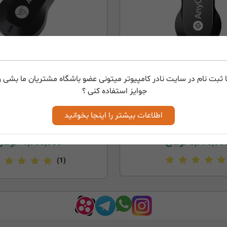
 ثبت نام در سایت نادر کامپیوتر میتونی عضو باشگاه مشتریان ما بشی و 
جوایز استفاده کنی ؟
Anycast M100 5G
دانگل انتقال تصویر Anycast M9 Plus
اطلاعات بیشتر را اینجا بخوانید
3,900,00
تومان
3,770,00
تومان
1,900,000
تومان
(1)