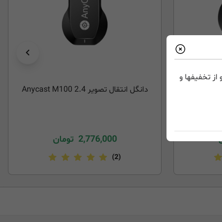
از تخفیفها و
دانگل انتقال تصویر 2.4 Anycast M100
2,776,000
تومان
(2)