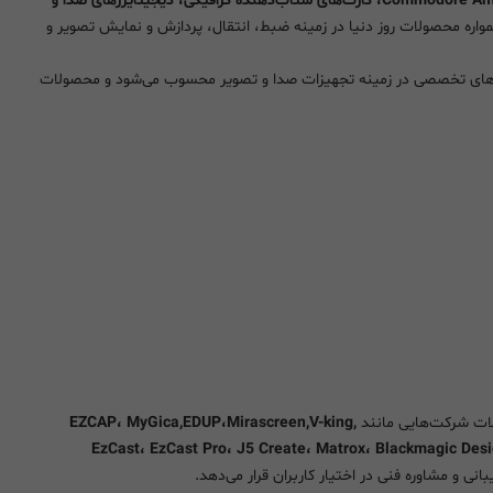
Commodore Amiga، کارت‌های شتاب‌دهنده گرافیکی، دیجیتایزرهای صدا و
ره محصولات روز دنیا در زمینه ضبط، انتقال، پردازش و نمایش تصویر و
موعه‌های تخصصی در زمینه تجهیزات صدا و تصویر محسوب می‌شود و محصولات
ولات شرکت‌هایی مانند
EZCAP، MyGica,EDUP،Mirascreen,V-king,
EzCast، EzCast Pro، J5 Create، Matrox، Blackmagic Desi
نی و مشاوره فنی در اختیار کاربران قرار می‌دهد.