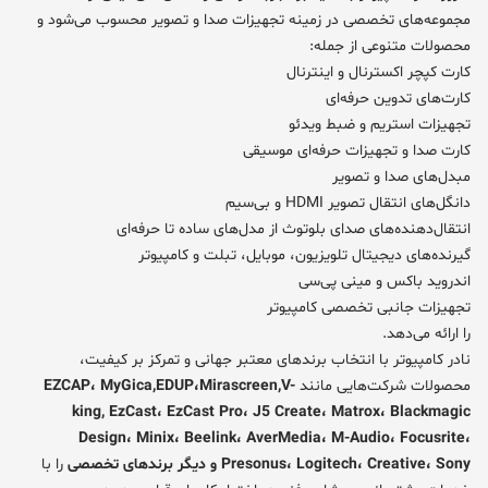
مجموعه‌های تخصصی در زمینه تجهیزات صدا و تصویر محسوب می‌شود و
محصولات متنوعی از جمله:
کارت کپچر اکسترنال و اینترنال
کارت‌های تدوین حرفه‌ای
تجهیزات استریم و ضبط ویدئو
کارت صدا و تجهیزات حرفه‌ای موسیقی
مبدل‌های صدا و تصویر
دانگل‌های انتقال تصویر HDMI و بی‌سیم
انتقال‌دهنده‌های صدای بلوتوث از مدل‌های ساده تا حرفه‌ای
گیرنده‌های دیجیتال تلویزیون، موبایل، تبلت و کامپیوتر
اندروید باکس و مینی پی‌سی
تجهیزات جانبی تخصصی کامپیوتر
را ارائه می‌دهد.
نادر کامپیوتر با انتخاب برندهای معتبر جهانی و تمرکز بر کیفیت،
محصولات شرکت‌هایی مانند
EZCAP، MyGica,EDUP،Mirascreen,V-
king, EzCast، EzCast Pro، J5 Create، Matrox، Blackmagic
Design، Minix، Beelink، AverMedia، M-Audio، Focusrite،
Presonus، Logitech، Creative، Sony و دیگر برندهای تخصصی
را با