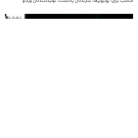
مناسب برای: یوتیوبرها، سازندگان پادکست، تولیدکنندگان ویدئو