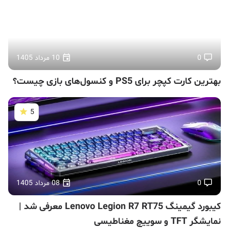
0
10 مرداد 1405
بهترین کارت کپچر برای PS5 و کنسول‌های بازی چیست؟
5
0
08 مرداد 1405
کیبورد گیمینگ Lenovo Legion R7 RT75 معرفی شد |
نمایشگر TFT و سوییچ مغناطیسی