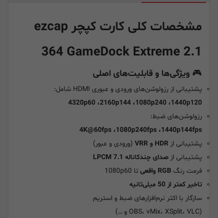
مشخصات کلی کارت کپچر ezcap
364 GameDock Extreme 2.1
🎮
ویژگی‌ها و قابلیت‌های اصلی
پشتیبانی از رزولوشن‌های ورودی و عبوری HDMI شامل:
4320p60 ،2160p144 ،1080p240 ،1440p120
رزولوشن‌های ضبط:
4K@60fps ،1080p240fps ،1440p144fps
پشتیبانی از
HDR و VRR
(ورودی و عبور)
پشتیبانی از
صدای چندکاناله LPCM 7.1
فرمت رنگ
RGB واقعی
تا 1080p60
تاخیر کمتر از 50 میلی‌ثانیه
سازگار با اکثر نرم‌افزارهای ضبط و استریم
(OBS، vMix، XSplit، VLC و …)