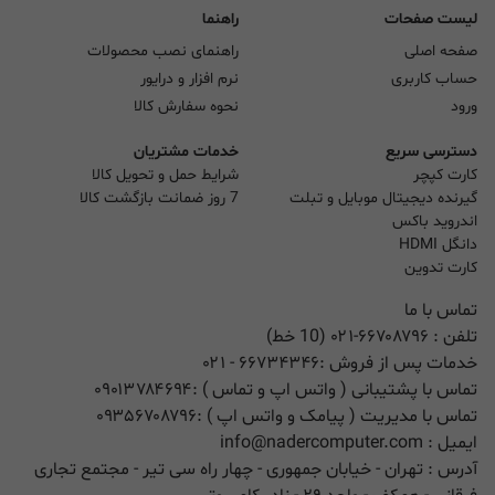
لیست صفحات
راهنما
صفحه اصلی
راهنمای نصب محصولات
حساب کاربری
نرم افزار و درایور
ورود
نحوه سفارش کالا
دسترسی سریع
خدمات مشتریان
کارت کپچر
شرایط حمل و تحویل کالا
گیرنده دیجیتال موبایل و تبلت
7 روز ضمانت بازگشت کالا
اندروید باکس
دانگل HDMI
کارت تدوین
تماس با ما
تلفن :
۰۲۱-۶۶۷۰۸۷۹۶ (10 خط)
خدمات پس از فروش :
۶۶۷۳۴۳۴۶
- ۰۲۱
تماس با پشتیبانی ( واتس اپ و تماس ) :
۰۹۰۱۳۷۸۴۶۹۴
تماس با مدیریت ( پیامک و واتس اپ ) :
۰۹۳۵۶۷۰۸۷۹۶
ایمیل :
info@nadercomputer.com
آدرس : تهران - خیابان جمهوری - چهار راه سی تیر - مجتمع تجاری