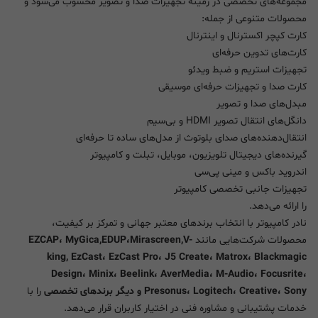
مجموعه‌های تخصصی در زمینه تجهیزات صدا و تصویر محسوب می‌شود و
محصولات متنوعی از جمله:
کارت کپچر اکسترنال و اینترنال
کارت‌های تدوین حرفه‌ای
تجهیزات استریم و ضبط ویدئو
کارت صدا و تجهیزات حرفه‌ای موسیقی
مبدل‌های صدا و تصویر
دانگل‌های انتقال تصویر HDMI و بی‌سیم
انتقال‌دهنده‌های صدای بلوتوث از مدل‌های ساده تا حرفه‌ای
گیرنده‌های دیجیتال تلویزیون، موبایل، تبلت و کامپیوتر
اندروید باکس و مینی پی‌سی
تجهیزات جانبی تخصصی کامپیوتر
را ارائه می‌دهد.
نادر کامپیوتر با انتخاب برندهای معتبر جهانی و تمرکز بر کیفیت،
محصولات شرکت‌هایی مانند
EZCAP، MyGica,EDUP،Mirascreen,V-
king, EzCast، EzCast Pro، J5 Create، Matrox، Blackmagic
Design، Minix، Beelink، AverMedia، M-Audio، Focusrite،
Presonus، Logitech، Creative، Sony و دیگر برندهای تخصصی
را با
خدمات پشتیبانی و مشاوره فنی در اختیار کاربران قرار می‌دهد.