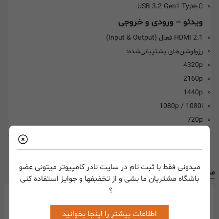
USB 3.2 Gen1 Type-C
ویدئو – ورودی و خروجی
HDMI 2.1 فعال (Input & Output)
رزولوشن‌های پشتیبانی‌شده:
4320p
2160p
1440p
1080p / 1080i
720p
میدونی فقط با ثبت نام در سایت نادر کامپیوتر میتونی عضو
محصولات مرتبط
باشگاه مشتریان ما بشی و از تخفیفها و جوایز استفاده کنی
؟
اطلاعات بیشتر را اینجا بخوانید