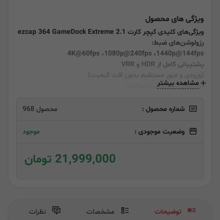
ویژگی های محصول
ویژگی‌های کلیدی کپچر کارت ezcap 364 GameDock Extreme 2.1
رزولوشن‌های ضبط:
4K@60fps ،1080p@240fps ،1440p@144fps
پشتیبانی کامل از HDR و VRR
(ورودی و عبور مستقیم بدون افت کیفیت)
مشاهده بیشتر
پشتیبانی از صدای چندکاناله
LPCM 7.1 Channel Passthrough
تاخیر فوق‌العاده کم
شماره محصول :
محصول 968
کمتر از
50 میلی‌ثانیه
پورت پرسرعت
وضعیت موجودی :
موجود
USB 3.2 Gen1 Type-C
21,999,000 تومان
توضیحات
مشخصات
نظرات