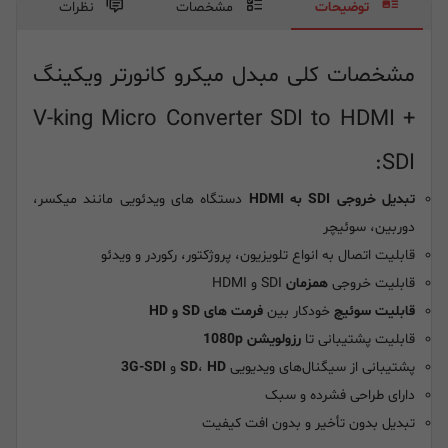
توضیحات
مشخصات
نظرات
مشخصات کلی مبدل میکرو کانورتر ویکینگ
V-king Micro Converter SDI to HDMI +
SDI:
تبدیل خروجی SDI به HDMI
دستگاه های ویدئویی مانند میکسر،
دوربین، سوئیچر
قابلیت اتصال به انواع تلویزیون، پروژکتور، رکوردر و ویدئو
قابلیت خروجی
همزمان
SDI و HDMI
قابلیت سوئیچ
خودکار بین
فرمت های SD و HD
قابلیت پشتیبانی تا
رزولویشن 1080p
پشتیبانی از سیگنال‌های ویدیویی
HD
،
SD
و
3G-SDI
دارای طراحی فشرده و سبک
تبدیل بدون تأخیر و بدون افت کیفیت