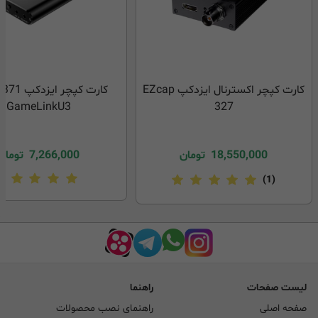
کارت کپچر اکسترنال ایزدکپ EZcap
کارت کپچر ا
GameLinkU3
327
18,550,000
تومان
7,266,000
تومان
(1)
لیست صفحات
راهنما
صفحه اصلی
راهنمای نصب محصولات