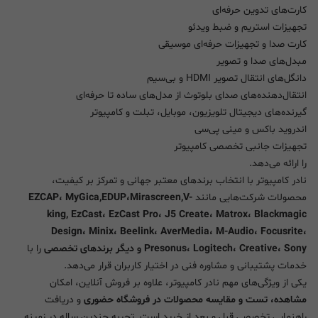
کارت‌های تدوین حرفه‌ای
تجهیزات استریم و ضبط ویدئو
کارت صدا و تجهیزات حرفه‌ای موسیقی
مبدل‌های صدا و تصویر
دانگل‌های انتقال تصویر HDMI و بی‌سیم
انتقال‌دهنده‌های صدای بلوتوث از مدل‌های ساده تا حرفه‌ای
گیرنده‌های دیجیتال تلویزیون، موبایل، تبلت و کامپیوتر
اندروید باکس و مینی پی‌سی
تجهیزات جانبی تخصصی کامپیوتر
را ارائه می‌دهد.
نادر کامپیوتر با انتخاب برندهای معتبر جهانی و تمرکز بر کیفیت،
محصولات شرکت‌هایی مانند
EZCAP، MyGica,EDUP،Mirascreen,V-
king, EzCast، EzCast Pro، J5 Create، Matrox، Blackmagic
Design، Minix، Beelink، AverMedia، M-Audio، Focusrite،
Presonus، Logitech، Creative، Sony و دیگر برندهای تخصصی
را با
خدمات پشتیبانی و مشاوره فنی در اختیار کاربران قرار می‌دهد.
یکی از ویژگی‌های مهم نادر کامپیوتر، علاوه بر فروش آنلاین، امکان
مشاهده، تست و مقایسه محصولات در فروشگاه حضوری
و دریافت
راهنمایی تخصصی قبل و بعد از خرید است. تجربه چندین ساله در زمینه