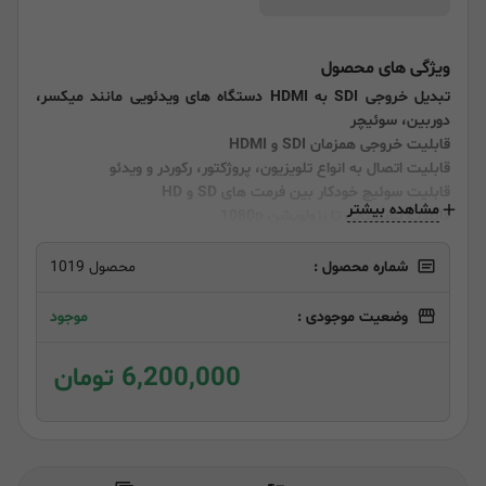
ویژگی های محصول
تبدیل خروجی SDI به HDMI دستگاه های ویدئویی مانند میکسر،
دوربین، سوئیچر
قابلیت خروجی همزمان SDI و HDMI
قابلیت اتصال به انواع تلویزیون، پروژکتور، رکوردر و ویدئو
قابلیت سوئیچ خودکار بین فرمت های SD و HD
مشاهده بیشتر
قابلیت پشتیبانی تا رزولویشن 1080p
شماره محصول :
محصول 1019
وضعیت موجودی :
موجود
6,200,000 تومان