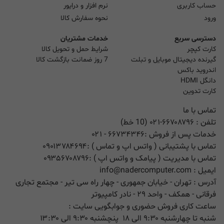
حساب کاربری
نرم افزار و درایور
ورود
نحوه سفارش کالا
دسترسی سریع
خدمات مشتریان
کارت کپچر
شرایط حمل و تحویل کالا
گیرنده دیجیتال موبایل و تبلت
7 روز ضمانت بازگشت کالا
اندروید باکس
دانگل HDMI
کارت تدوین
تماس با ما
تلفن :
۰۲۱-۶۶۷۰۸۷۹۶ (10 خط)
خدمات پس از فروش :
۶۶۷۳۴۳۴۶
- ۰۲۱
تماس با پشتیبانی ( واتس اپ و تماس ) :
۰۹۰۱۳۷۸۴۶۹۴
تماس با مدیریت ( پیامک و واتس اپ ) :
۰۹۳۵۶۷۰۸۷۹۶
ایمیل :
info@nadercomputer.com
آدرس : تهران - خیابان جمهوری - چهار راه سی تیر - مجتمع تجاری
فرقانی - همکف - واحد ۲۹ - نادر کامپیوتر
ساعت کاری فروش حضوری و جوابگویی سایت :
شنبه تا چهارشنبه ۹:۳۰ الی ۱۸ پنچشنبه ۹:۳۰ الی ۱۳:۳۰