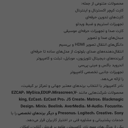
محصولات متنوعی از جمله:
کارت کپچر اکسترنال و اینترنال
کارت‌های تدوین حرفه‌ای
تجهیزات استریم و ضبط ویدئو
کارت صدا و تجهیزات حرفه‌ای موسیقی
مبدل‌های صدا و تصویر
دانگل‌های انتقال تصویر HDMI و بی‌سیم
انتقال‌دهنده‌های صدای بلوتوث از مدل‌های ساده تا حرفه‌ای
گیرنده‌های دیجیتال تلویزیون، موبایل، تبلت و کامپیوتر
اندروید باکس و مینی پی‌سی
تجهیزات جانبی تخصصی کامپیوتر
را ارائه می‌دهد.
نادر کامپیوتر با انتخاب برندهای معتبر جهانی و تمرکز بر کیفیت،
محصولات شرکت‌هایی مانند
EZCAP، MyGica,EDUP،Mirascreen,V-
king, EzCast، EzCast Pro، J5 Create، Matrox، Blackmagic
Design، Minix، Beelink، AverMedia، M-Audio، Focusrite،
Presonus، Logitech، Creative، Sony و دیگر برندهای تخصصی
را با
خدمات پشتیبانی و مشاوره فنی در اختیار کاربران قرار می‌دهد.
یکی از ویژگی‌های مهم نادر کامپیوتر، علاوه بر فروش آنلاین، امکان