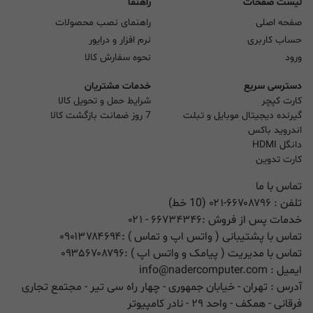
لیست صفحات
راهنما
صفحه اصلی
راهنمای نصب محصولات
حساب کاربری
نرم افزار و درایور
ورود
نحوه سفارش کالا
دسترسی سریع
خدمات مشتریان
کارت کپچر
شرایط حمل و تحویل کالا
گیرنده دیجیتال موبایل و تبلت
7 روز ضمانت بازگشت کالا
اندروید باکس
دانگل HDMI
کارت تدوین
تماس با ما
تلفن :
۰۲۱-۶۶۷۰۸۷۹۶ (10 خط)
خدمات پس از فروش :
۶۶۷۳۴۳۴۶
- ۰۲۱
تماس با پشتیبانی ( واتس اپ و تماس ) :
۰۹۰۱۳۷۸۴۶۹۴
تماس با مدیریت ( پیامک و واتس اپ ) :
۰۹۳۵۶۷۰۸۷۹۶
ایمیل :
info@nadercomputer.com
آدرس : تهران - خیابان جمهوری - چهار راه سی تیر - مجتمع تجاری
فرقانی - همکف - واحد ۲۹ - نادر کامپیوتر