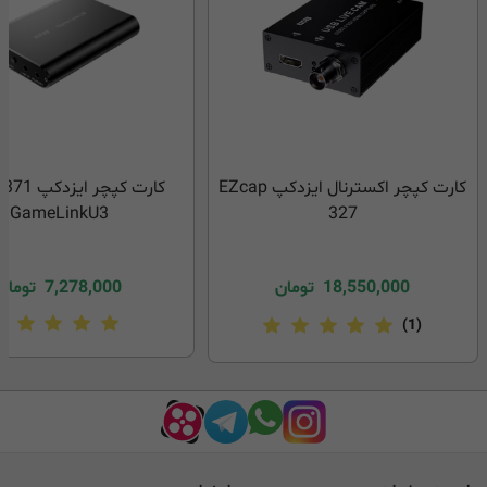
کارت کپچر اکسترنال ایزدکپ EZcap
کارت کپچر ا
GameLinkU3
327
18,550,000
تومان
7,278,000
تومان
(1)