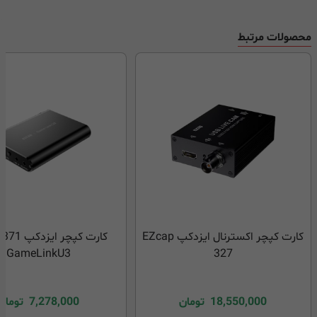
محصولات مرتبط
کارت کپچر اکسترنال ایزدکپ EZcap
کارت کپچر ا
GameLinkU3
327
18,550,000
تومان
7,278,000
تومان