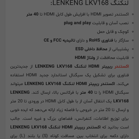
لنکنگ LENKENG LKV168:
اکستندر تصویر HDMI با افزایش طول کابل HDMI تا
40 متر
نصب آسان و قابلیت
plug and play
کوچک و قابل حمل
سازگار با
فناوری RoHS
و دارای
تائیدیه FCC و CE
پشتیبانی از
محافظ داخلی ESD
قابلیت محافظت از
ولتاژ HDMI
اکستندر
ریپیتر HDMI لنکنگ LENKENG LKV168
از جدیدترین
فناوری برای تشکیل یک سیگنال استاندارد جدید HDMI استفاده
می‌کند.
اکستندر ریپیتر HDMI لنکنگ LENKENG LKV168
میتواند
سیگنال HDMI را تا
40 متر
با فرکانس بالا، ارسال کند.
LENKENG
LKV168
یک انتقال آسان از با طول کابل HDMI در ورودی تا 20 متر
و ارسال تا 20 متر در خروجی با فاصله زیاد ارائه می‌دهد که ایده خوبی
برای توزیع اطلاعات، کنفرانس، فضاهای بزرگ و غیره است. جالب
است بدانید که
اکستندر ریپیتر HDMI لنکنگ LENKENG LKV168
دارای دکمه برای انتخاب بین مسافت کوتاه (S) یا بلند (L) برای