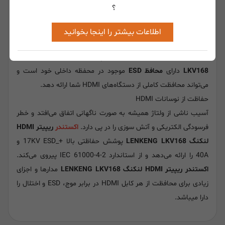
ESD (تخلیه الکترواستاتیک/ Electro-static Discharge) یک پدیده
؟
بسیار عادی در زندگی روزمره است. در حالی که اگر در مورد محصولات
الکتریکی اتفاق بیفتد، بسیار مضر است. ESD می‌تواند عمر مفید
اطلاعات بیشتر را اینجا بخوانید
قطعات الکتریکی را کاهش دهد و حتی بدتر از آن میتواند مستقیماً
به محصول آسیب برساند.
اکستندر
ریپیتر HDMI لنکنگ LENKENG
LKV168
دارای
محافظ ESD
موجود در محفظه داخلی خود است و
می‌تواند محافظت کاملی از دستگاه‌های HDMI شما ارائه دهد.
حفاظت از نوسانات HDMI
آسیب ناشی از ولتاژ همیشه به صورت ناگهانی اتفاق می‌افتد و خطر
فرسودگی الکتریکی و آتش سوزی را در پی دارد.
اکستندر
ریپیتر HDMI
لنکنگ LENKENG LKV168
پوشش حفاظتی بالا +_17KV ESD و
40A را ارائه می‌دهد و از استاندارد IEC 61000-4-2 پیروی می‌کند.
اکستندر ریپیتر HDMI لنکنگ LENKENG LKV168
مدارها و اجزای
زیادی برای محافظت از هر کابل HDMI در برابر موج، ESD و اختلال را
دارا میباشد.