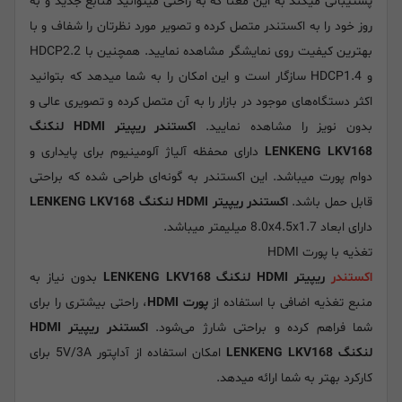
پشتیبانی میکند به این معنا که به راحتی میتوانید منابع جدید و به
روز خود را به اکستندر متصل کرده و تصویر مورد نظرتان را شفاف و با
بهترین کیفیت روی نمایشگر مشاهده نمایید. همچنین با HDCP2.2
و HDCP1.4 سازگار است و این امکان را به شما میدهد که بتوانید
اکثر دستگاه‌های موجود در بازار را به آن متصل کرده و تصویری عالی و
بدون نویز را مشاهده نمایید.
اکستندر ریپیتر HDMI لنکنگ
LENKENG LKV168
دارای محفظه آلیاژ آلومینیوم برای پایداری و
دوام پورت میباشد. این اکستندر به گونه‌ای‌ طراحی شده که براحتی
قابل حمل باشد.
اکستندر ریپیتر HDMI لنکنگ LENKENG LKV168
دارای ابعاد 8.0x4.5x1.7 میلیمتر میباشد.
تغذیه با پورت HDMI
اکستندر
ریپیتر HDMI لنکنگ LENKENG LKV168
بدون نیاز به
منبع تغذیه اضافی با استفاده از
پورت HDMI
، راحتی بیشتری را برای
شما فراهم کرده و براحتی شارژ می‌شود.
اکستندر ریپیتر HDMI
لنکنگ LENKENG LKV168
امکان استفاده از آداپتور 5V/3A برای
کارکرد بهتر به شما ارائه میدهد.