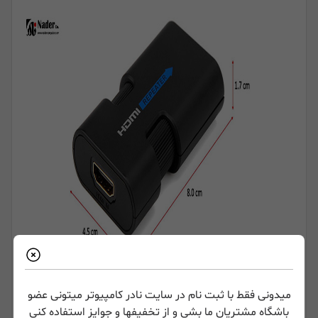
میدونی فقط با ثبت نام در سایت نادر کامپیوتر میتونی عضو
محافظت از HDMI ESD
باشگاه مشتریان ما بشی و از تخفیفها و جوایز استفاده کنی