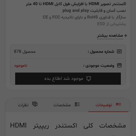
اکستندر تصویر HDMI با افزایش طول کابل HDMI تا 40 متر
نصب آسان و قابلیت plug and play
سازگار با فناوری RoHS و دارای تائیدیه FCC و CE
پشتیبانی از ESD
مشاهده بیشتر
شماره محصول :
محصول 878
وضعیت موجودی :
ناموجود
موجود شد اطلاع بده
توضیحات
مشخصات
نظرات
مشخصات کلی اکستندر ریپیتر HDMI