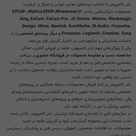
نادر کامپیوتر با انتخاب برندهای معتبر جهانی و تمرکز بر کیفیت،
محصولات شرکت‌هایی مانند
EZCAP، MyGica,EDUP،Mirascreen,V-
king, EzCast، EzCast Pro، J5 Create، Matrox، Blackmagic
Design، Minix، Beelink، AverMedia، M-Audio، Focusrite،
Presonus، Logitech، Creative، Sony و دیگر برندهای تخصصی
را با
خدمات پشتیبانی و مشاوره فنی در اختیار کاربران قرار می‌دهد.
یکی از ویژگی‌های مهم نادر کامپیوتر، علاوه بر فروش آنلاین، امکان
مشاهده، تست و مقایسه محصولات در فروشگاه حضوری
و دریافت
راهنمایی تخصصی قبل و بعد از خرید است. تجربه چندین ساله در زمینه
تجهیزات صدا و تصویر باعث شده مشتریان بتوانند محصول مناسب را بر
اساس نیاز واقعی خود انتخاب کنند.
نادر کامپیوتر در کنار فروش محصولات، سابقه همکاری در پروژه‌های
تخصصی مختلف از جمله تجهیز سالن‌های کنفرانس، سیستم‌های ویدئو
وال، راهکارهای تصویربرداری حرفه‌ای و پروژه‌های ذخیره‌سازی و انتقال
تصاویر پزشکی را نیز در کارنامه خود دارد.
در سال‌های اخیر با راه‌اندازی فروشگاه اینترنتی نادر کامپیوتر، تلاش شده
است خدمات این مجموعه گسترده‌تر شود و کاربران علاوه بر خرید
محصولات، به اطلاعات تخصصی، آموزش، بررسی فنی و پشتیبانی دسترسی
داشته باشند.