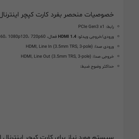
خصوصیات
منحصر
بفرد
کارت کپچر اینترنال ایزدکپ k RAW PCIE
رابط: PCIe Gen3 x1
ورودی/خروجی ویدئو:
HDMI 1.4
فعال، 2160p30، 1440p60، 1080p120، 720p60
ورودی صدا: HDMI, Line In (3.5mm TRS, 3-pole)
خروجی صدا: HDMI, Line Out (3.5mm TRS, 3-pole)
حداکثر وضوح ضبط:
سیستم مورد نیاز برای کارت کپچر اینترنال ایزدکپ GameLink RAW PCIE