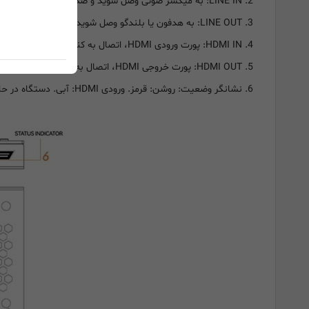
2. LINE IN: به میکسر صوتی وصل شوید و صدا را با ویدیو با هم میکس کنید.
3. LINE OUT: به هدفون یا بلندگو وصل شوید.
4. HDMI IN: پورت ورودی HDMI، اتصال به کنسول بازی یا سایر منابع ویدیویی.
5. HDMI OUT: پورت خروجی HDMI، اتصال به تلویزیون.
6. نشانگر وضعیت: روشن: قرمز. ورودی HDMI: آبی. دستگاه در حال اجرا: فلاش رنگارنگ