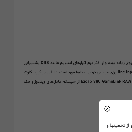
OBS
پشتیبانی
line in
برای میکس کردن صداها مورد استفاده قرار میگیرد.
کارت
Ezcap 380 GameLink RAW
از سیستم‌ عامل‌های
ویندوز
و
مک
از تخفیفها و