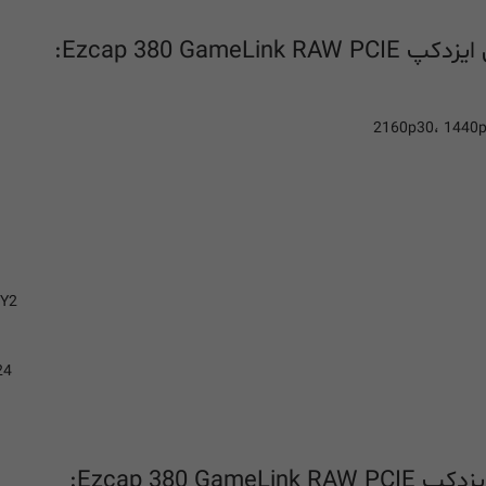
Ezcap 380 GameLin:
UY2
24
Ezcap 380 :