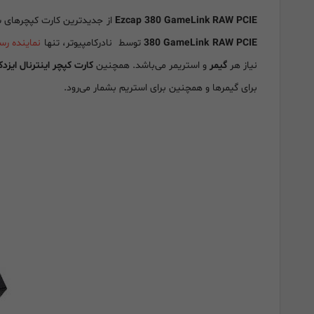
Ezcap 380 GameLink RAW PCIE
از جدیدترین کارت کپچرهای شرکت Ezcap میباشد که به شما امکان کپچر و استریم کردن ویدیوهای مورد نظرتان را
380 GameLink RAW PCIE
توسط نادرکامپیوتر، تنها
نماینده ر
نیاز هر
گیمر
و استریمر می‌باشد. همچنین
کارت کپچر اینترنال ایزدکپ 380 GameLink RAW PCIE
برای گیمرها و همچنین برای استریم بشمار می‌رود.