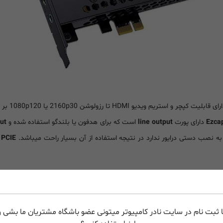
ابلیت کپچر و استریم ویدیو HDMI تا رزولوشن 2160p30 یا 1080p120 بر روی رایانه بوده و از اکثر نرم افزارهای استریم مانند
دارای پورت
line output
است که برای هدفون یا بلندگو استفاده شده و
put
به نصب دستی درایور ندارد در نتیجه استفاده از آن بسیار راحت میباشد.
 PCIE
 ثبت نام در سایت نادر کامپیوتر میتونی عضو باشگاه مشتریان ما بشی و 