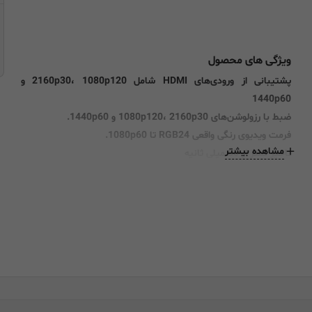
ویژگی های محصول
پشتیبانی از ورودی‌های HDMI شامل 2160p30، 1080p120 و
1440p60
ضبط با رزولوشن‌های 1080p120، 2160p30 و 1440p60.
فرمت ویدیوی رنگی واقعی RGB24 تا 1080p60.
مشاهده بیشتر
تاخیر کمتر از 50 میلی ثانیه
بدون نیاز به نصب دستی درایور