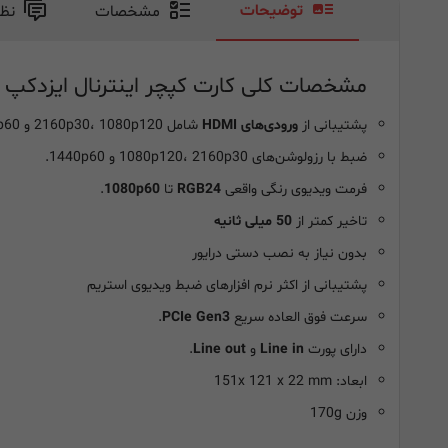
توضیحات
مشخصات
نظ
مشخصات کلی کارت کپچر اینترنال ایزدکپ Ezcap 380 GameLink RAW PCIE:
پشتیبانی از
ورودی‌های HDMI
شامل 2160p30، 1080p120 و 1440p60
ضبط با رزولوشن‌های 1080p120، 2160p30 و 1440p60.
فرمت ویدیوی رنگی واقعی
RGB24
تا
1080p60
.
تاخیر کمتر از
50 میلی ثانیه
بدون نیاز به نصب دستی درایور
پشتیبانی از اکثر نرم افزارهای ضبط ویدیوی استریم
سرعت فوق العاده سریع
PCIe Gen3
.
دارای پورت
Line in
و
Line out
.
ابعاد: 151x 121 x 22 mm
وزن 170g