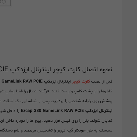
نحوه اتصال کارت کپچر اینترنال ایزدکپ Ezcap 380 GameLink RAW PCIE:
قبل از نصب
کارت کپچر
اینترنال ایزدکپ Ezcap 380 GameLink RAW PCIE
کابل‌ها را از پشت کامپیوتر جدا کنید. فرآیند اتصال را فقط زمانی 
پوشش روی رایانه شخصی را بردارید. پس از شناسایی یک اسلات PCIe، براکت فلزی کوچک متصل به کیس کامپیوتر را مستقیماً در پشت اسلات PCIe باز کنید. به آرامی و در عین حال محکم، کارت کپچر
اینترنال ایزدکپ Ezcap 380 GameLink RAW PCIE
نمایان شوند. پنل را روی کیس قرار دهید، پیچ ها را دوباره داخل آن
سیستم به طور خودکار گیم کپچر را تشخیص می‌دهد و نام دستگاه