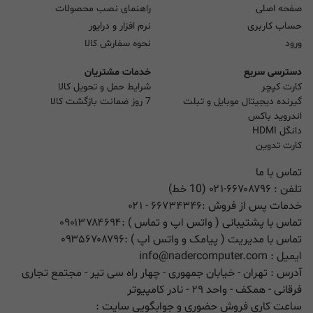
صفحه اصلی
راهنمای نصب محصولات
حساب کاربری
نرم افزار و درایور
ورود
نحوه سفارش کالا
دسترسی سریع
خدمات مشتریان
کارت کپچر
شرایط حمل و تحویل کالا
گیرنده دیجیتال موبایل و تبلت
7 روز ضمانت بازگشت کالا
اندروید باکس
دانگل HDMI
کارت تدوین
تماس با ما
تلفن :
۰۲۱-۶۶۷۰۸۷۹۶ (10 خط)
خدمات پس از فروش :
۶۶۷۳۴۳۴۶
- ۰۲۱
تماس با پشتیبانی ( واتس اپ و تماس ) :
۰۹۰۱۳۷۸۴۶۹۴
تماس با مدیریت ( پیامک و واتس اپ ) :
۰۹۳۵۶۷۰۸۷۹۶
ایمیل :
info@nadercomputer.com
آدرس : تهران - خیابان جمهوری - چهار راه سی تیر - مجتمع تجاری
فرقانی - همکف - واحد ۲۹ - نادر کامپیوتر
ساعت کاری فروش حضوری و جوابگویی سایت :