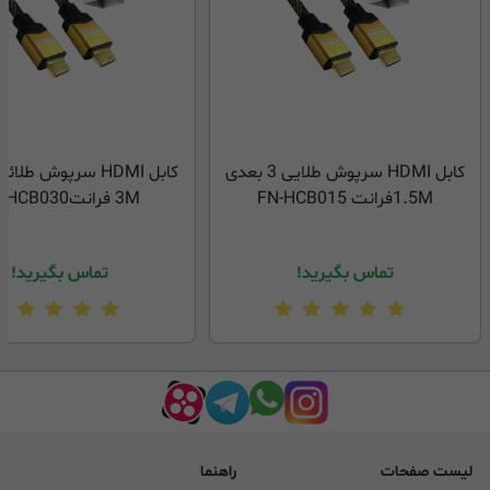
کابل HDMI سرپوش طلایی 3 بعدی
1.5Mفرانت FN-HCB015
3M فرانتFN-HCB030
تماس بگیرید!
تماس بگیرید!
لیست صفحات
راهنما