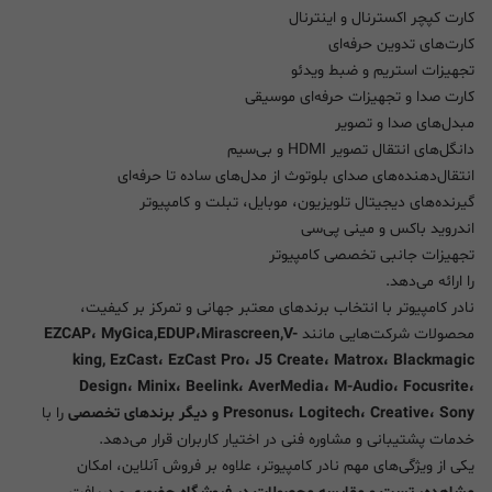
کارت کپچر اکسترنال و اینترنال
کارت‌های تدوین حرفه‌ای
تجهیزات استریم و ضبط ویدئو
کارت صدا و تجهیزات حرفه‌ای موسیقی
مبدل‌های صدا و تصویر
دانگل‌های انتقال تصویر HDMI و بی‌سیم
انتقال‌دهنده‌های صدای بلوتوث از مدل‌های ساده تا حرفه‌ای
گیرنده‌های دیجیتال تلویزیون، موبایل، تبلت و کامپیوتر
اندروید باکس و مینی پی‌سی
تجهیزات جانبی تخصصی کامپیوتر
را ارائه می‌دهد.
نادر کامپیوتر با انتخاب برندهای معتبر جهانی و تمرکز بر کیفیت،
محصولات شرکت‌هایی مانند
EZCAP، MyGica,EDUP،Mirascreen,V-
king, EzCast، EzCast Pro، J5 Create، Matrox، Blackmagic
Design، Minix، Beelink، AverMedia، M-Audio، Focusrite،
Presonus، Logitech، Creative، Sony و دیگر برندهای تخصصی
را با
خدمات پشتیبانی و مشاوره فنی در اختیار کاربران قرار می‌دهد.
یکی از ویژگی‌های مهم نادر کامپیوتر، علاوه بر فروش آنلاین، امکان