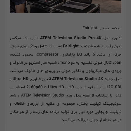
میکسر صوتی Fairlight
اکنون مدل
ATEM Television Studio Pro 4K
دارای یک
میکسر
صوتی
فوق العاده قدرتمند
Fairlight
است که شامل ویژگی های صوتی
حرفه ای مانند 6 باند EQ پارامتری، compressor، محدود کننده،
pan، کانال صوتی تقسیم به دو mono، شبیه ساز استریو در آنالوگ و
ورودی های میکروفون و تاخیر صوتی در ورودی های آنالوگ میباشد.
مدل جدید
ATEM Television Studio 4K
اکنون فناوری
Ultra HD
و
12G-SDI
را برای فرمت های HD و
Ultra HD
تا
2160p60
اضافه می
کند. با استفاده از همه مدل های ATEM Television Studio ، شما
سوئیچینگ کیفیت پخش، مجموعه ای عظیم از ابزارهای خلاقانه و
قابلیت جابجایی مورد نیاز برای تولید برنامه های زنده را از هر مکان
در هر نقطه از جهان دریافت می کنید!