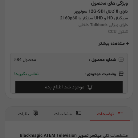
ویژگی های محصول
دارای 8 کانال 12G-SDI سوئیچر
سیگنال HD و UHD سازگار با 2160p60
دارای ویژگی Talkback داخلی
کنترل CCU
مشاهده بیشتر
شماره محصول :
محصول 584
وضعیت موجودی :
تماس بگیرید!
موجود شد اطلاع بده
توضیحات
مشخصات
نظرات
مشخصات کلی
میکسر تصویر Blackmagic ATEM Television