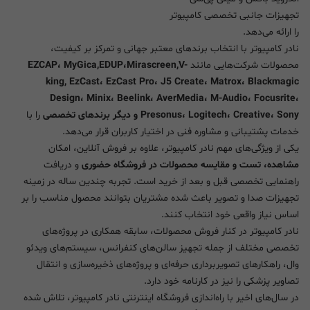
تجهیزات جانبی تخصصی کامپیوتر
را ارائه می‌دهد.
نادر کامپیوتر با انتخاب برندهای معتبر جهانی و تمرکز بر کیفیت،
محصولات شرکت‌هایی مانند
EZCAP، MyGica,EDUP،Mirascreen,V-
king, EzCast، EzCast Pro، J5 Create، Matrox، Blackmagic
Design، Minix، Beelink، AverMedia، M-Audio، Focusrite،
Presonus، Logitech، Creative، Sony و دیگر برندهای تخصصی
را با
خدمات پشتیبانی و مشاوره فنی در اختیار کاربران قرار می‌دهد.
یکی از ویژگی‌های مهم نادر کامپیوتر، علاوه بر فروش آنلاین، امکان
مشاهده، تست و مقایسه محصولات در فروشگاه حضوری
و دریافت
راهنمایی تخصصی قبل و بعد از خرید است. تجربه چندین ساله در زمینه
تجهیزات صدا و تصویر باعث شده مشتریان بتوانند محصول مناسب را بر
اساس نیاز واقعی خود انتخاب کنند.
نادر کامپیوتر در کنار فروش محصولات، سابقه همکاری در پروژه‌های
تخصصی مختلف از جمله تجهیز سالن‌های کنفرانس، سیستم‌های ویدئو
وال، راهکارهای تصویربرداری حرفه‌ای و پروژه‌های ذخیره‌سازی و انتقال
تصاویر پزشکی را نیز در کارنامه خود دارد.
در سال‌های اخیر با راه‌اندازی فروشگاه اینترنتی نادر کامپیوتر، تلاش شده