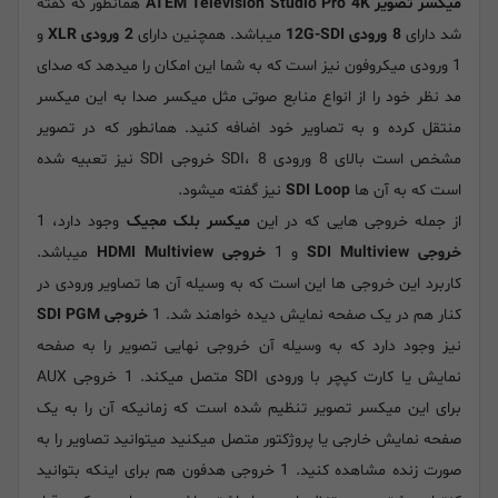
میکسر تصویر ATEM Television Studio Pro 4K
همانطور که گفته
شد دارای
8 ورودی 12G-SDI
میباشد. همچنین دارای
2 ورودی XLR
و
1 ورودی میکروفون نیز است که به شما این امکان را میدهد که صدای
مد نظر خود را از انواع منابع صوتی مثل میکسر صدا به این میکسر
منتقل کرده و به تصاویر خود اضافه کنید. همانطور که در تصویر
مشخص است بالای 8 ورودی SDI، 8 خروجی SDI نیز تعبیه شده
است که به آن ها
SDI Loop
نیز گفته میشود.
از جمله خروجی هایی که در این
میکسر بلک مجیک
وجود دارد، 1
خروجی SDI Multiview
و 1
خروجی HDMI Multiview
میباشد.
کاربرد این خروجی ها این است که به وسیله آن ها تصاویر ورودی در
کنار هم در یک صفحه نمایش دیده خواهند شد. 1
خروجی SDI PGM
نیز وجود دارد که به وسیله آن خروجی نهایی تصویر را به صفحه
نمایش یا کارت کپچر با ورودی SDI متصل میکند. 1 خروجی AUX
برای این میکسر تصویر تنظیم شده است که زمانیکه آن را به یک
صفحه نمایش خارجی یا پروژکتور متصل میکنید میتوانید تصاویر را به
صورت زنده مشاهده کنید. 1 خروجی هدفون هم برای اینکه بتوانید