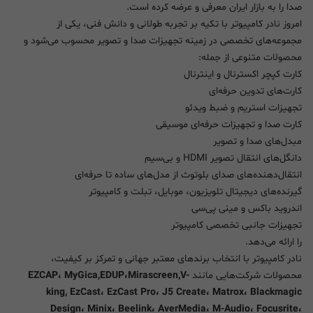
صدا را به بازار ایران معرفی و عرضه کرده است.
امروز نادر کامپیوتر با تکیه بر تجربه طولانی و دانش فنی، یکی از
مجموعه‌های تخصصی در زمینه تجهیزات صدا و تصویر محسوب می‌شود و
محصولات متنوعی از جمله:
کارت کپچر اکسترنال و اینترنال
کارت‌های تدوین حرفه‌ای
تجهیزات استریم و ضبط ویدئو
کارت صدا و تجهیزات حرفه‌ای موسیقی
مبدل‌های صدا و تصویر
دانگل‌های انتقال تصویر HDMI و بی‌سیم
انتقال‌دهنده‌های صدای بلوتوث از مدل‌های ساده تا حرفه‌ای
گیرنده‌های دیجیتال تلویزیون، موبایل، تبلت و کامپیوتر
اندروید باکس و مینی پی‌سی
تجهیزات جانبی تخصصی کامپیوتر
را ارائه می‌دهد.
نادر کامپیوتر با انتخاب برندهای معتبر جهانی و تمرکز بر کیفیت،
محصولات شرکت‌هایی مانند
EZCAP، MyGica,EDUP،Mirascreen,V-
king, EzCast، EzCast Pro، J5 Create، Matrox، Blackmagic
Design، Minix، Beelink، AverMedia، M-Audio، Focusrite،