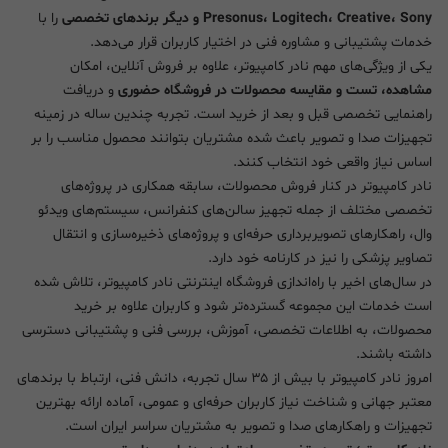
Presonus، Logitech، Creative، Sony و دیگر برندهای تخصصی
را با
خدمات پشتیبانی و مشاوره فنی در اختیار کاربران قرار می‌دهد.
یکی از ویژگی‌های مهم نادر کامپیوتر، علاوه بر فروش آنلاین، امکان
مشاهده، تست و مقایسه محصولات در فروشگاه حضوری
و دریافت
راهنمایی تخصصی قبل و بعد از خرید است. تجربه چندین ساله در زمینه
تجهیزات صدا و تصویر باعث شده مشتریان بتوانند محصول مناسب را بر
اساس نیاز واقعی خود انتخاب کنند.
نادر کامپیوتر در کنار فروش محصولات، سابقه همکاری در پروژه‌های
تخصصی مختلف از جمله تجهیز سالن‌های کنفرانس، سیستم‌های ویدئو
وال، راهکارهای تصویربرداری حرفه‌ای و پروژه‌های ذخیره‌سازی و انتقال
تصاویر پزشکی را نیز در کارنامه خود دارد.
در سال‌های اخیر با راه‌اندازی فروشگاه اینترنتی نادر کامپیوتر، تلاش شده
است خدمات این مجموعه گسترده‌تر شود و کاربران علاوه بر خرید
محصولات، به اطلاعات تخصصی، آموزش، بررسی فنی و پشتیبانی دسترسی
داشته باشند.
امروز نادر کامپیوتر با بیش از ۳۵ سال تجربه، دانش فنی، ارتباط با برندهای
معتبر جهانی و شناخت نیاز کاربران حرفه‌ای و عمومی، آماده ارائه بهترین
تجهیزات و راهکارهای صدا و تصویر به مشتریان سراسر ایران است.