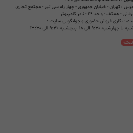
درس : تهران - خیابان جمهوری - چهار راه سی تیر - مجتمع تجاری
قانی - همکف - واحد ۲۹ - نادر کامپیوتر
اعت کاری فروش حضوری و جوابگویی سایت :
ه تا چهارشنبه ۹:۳۰ الی ۱۸ پنچشنبه ۹:۳۰ الی ۱۳:۳۰
قشه