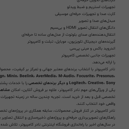
کارت‌های تدوین حرفه‌ای
تجهیزات استریم و ضبط ویدئو
کارت صدا و تجهیزات حرفه‌ای موسیقی
مبدل‌های صدا و تصویر
دانگل‌های انتقال تصویر HDMI و بی‌سیم
انتقال‌دهنده‌های صدای بلوتوث از مدل‌های ساده تا حرفه‌ای
گیرنده‌های دیجیتال تلویزیون، موبایل، تبلت و کامپیوتر
اندروید باکس و مینی پی‌سی
تجهیزات جانبی تخصصی کامپیوتر
را ارائه می‌دهد.
نادر کامپیوتر با انتخاب برندهای معتبر جهانی و تمرکز بر کیفیت، محص
gn، Minix، Beelink، AverMedia، M-Audio، Focusrite، Presonus،
Logitech، Creative، Sony و دیگر برندهای تخصصی
را با خدمات پشتیبا
یکی از ویژگی‌های مهم نادر کامپیوتر، علاوه بر فروش آنلاین، امکان
مشاهد
تخصصی قبل و بعد از خرید است. تجربه چندین ساله در زمینه تجهیزات 
واقعی خود انتخاب کنند.
نادر کامپیوتر در کنار فروش محصولات، سابقه همکاری در پروژه‌های تخ
راهکارهای تصویربرداری حرفه‌ای و پروژه‌های ذخیره‌سازی و انتقال تصاویر پز
در سال‌های اخیر با راه‌اندازی فروشگاه اینترنتی نادر کامپیوتر، تلاش 