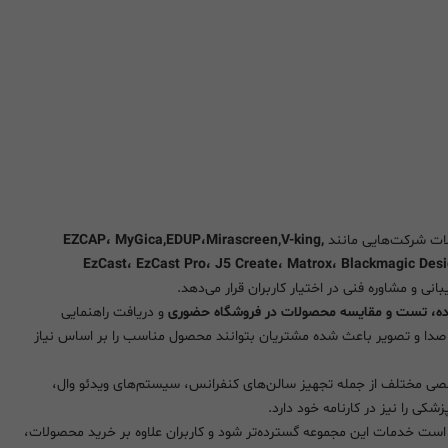
ولات شرکت‌هایی مانند
EZCAP، MyGica,EDUP،Mirascreen,V-king,
EzCast، EzCast Pro، J5 Create، Matrox، Blackmagic Desi
نی و مشاوره فنی در اختیار کاربران قرار می‌دهد.
ه، تست و مقایسه محصولات در فروشگاه حضوری
و دریافت راهنمایی
صدا و تصویر باعث شده مشتریان بتوانند محصول مناسب را بر اساس نیاز
صصی مختلف از جمله تجهیز سالن‌های کنفرانس، سیستم‌های ویدئو وال،
شکی را نیز در کارنامه خود دارد.
شده است خدمات این مجموعه گسترده‌تر شود و کاربران علاوه بر خرید محصولات،