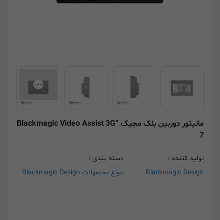
مانیتور دوربین بلک مجیک “Blackmagic Video Assist 3G
7
تولید کننده :
دسته بندی :
Blackmagic Design
انواع محصولات Blackmagic Design