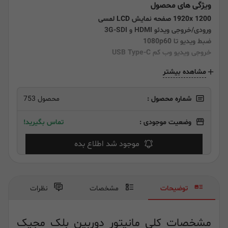
ویژگی های محصول
1920x 1200 صفحه نمایش LCD لمسی
ورودی/خروجی ویدئو HDMI و 3G-SDI
ضبط ویدیو تا 1080p60
خروجی ویدیو وب کم USB Type-C
مشاهده بیشتر
شماره محصول :
محصول 753
وضعیت موجودی :
تماس بگیرید!
موجود شد اطلاع بده
توضیحات
مشخصات
نظرات
مشخصات کلی مانیتور دوربین بلک مجیک