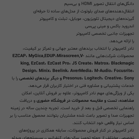
دانگل‌های انتقال تصویر HDMI و بی‌سیم
انتقال‌دهنده‌های صدای بلوتوث از مدل‌های ساده تا حرفه‌ای
گیرنده‌های دیجیتال تلویزیون، موبایل، تبلت و کامپیوتر
اندروید باکس و مینی پی‌سی
تجهیزات جانبی تخصصی کامپیوتر
را ارائه می‌دهد.
نادر کامپیوتر با انتخاب برندهای معتبر جهانی و تمرکز بر کیفیت،
محصولات شرکت‌هایی مانند
EZCAP، MyGica,EDUP،Mirascreen,V-
king, EzCast، EzCast Pro، J5 Create، Matrox، Blackmagic
Design، Minix، Beelink، AverMedia، M-Audio، Focusrite،
Presonus، Logitech، Creative، Sony و دیگر برندهای تخصصی
را با
خدمات پشتیبانی و مشاوره فنی در اختیار کاربران قرار می‌دهد.
یکی از ویژگی‌های مهم نادر کامپیوتر، علاوه بر فروش آنلاین، امکان
مشاهده، تست و مقایسه محصولات در فروشگاه حضوری
و دریافت
راهنمایی تخصصی قبل و بعد از خرید است. تجربه چندین ساله در زمینه
تجهیزات صدا و تصویر باعث شده مشتریان بتوانند محصول مناسب را بر
اساس نیاز واقعی خود انتخاب کنند.
نادر کامپیوتر در کنار فروش محصولات، سابقه همکاری در پروژه‌های
تخصصی مختلف از جمله تجهیز سالن‌های کنفرانس، سیستم‌های ویدئو