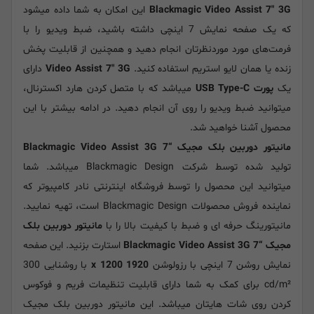
Blackmagic Video Assist 7" 3G
این امکان به شما داده میشود
که یک صفحه نمایش 7 اینچی داشته باشید، ضبط ویدیو را با
فرمت‌های مورد موردنظرتان انجام دهید و همچنین از قابلیت پخش
زنده یا همان لایو استریم استفاده کنید.
Video Assist 7" 3G
دارای
یک
پورت USB Type-C
میباشد که با متصل کردن هارد اکسترنال،
میتوانید ضبط ویدیو را روی آن انجام دهید. در ادامه بیشتر با این
محصول آشنا خواهید شد.
مانیتور دوربین بلک مجیک “Blackmagic Video Assist 3G 7
تولید شده توسط شرکت Blackmagic Design میباشد. شما
میتوانید این محصول را توسط فروشگاه اینترنتی نادر کامپیوتر که
نماینده فروش محصولات Blackmagic Design است، تهیه نمایید.
مانیتورینگ حرفه ای و ضبط با کیفیت بالا را با
مانیتور دوربین بلک
مجیک “Blackmagic Video Assist 3G 7
استارت بزنید. این صفحه
نمایش روشن 7 اینچی با رزولوشن
1920 x 1200
با روشنایی 300
cd/m² برای کمک به شما دارای قابلیت تنظیمات فریم و فوکوس
کردن روی شات هایتان میباشد. این مانیتور دوربین بلک مجیک