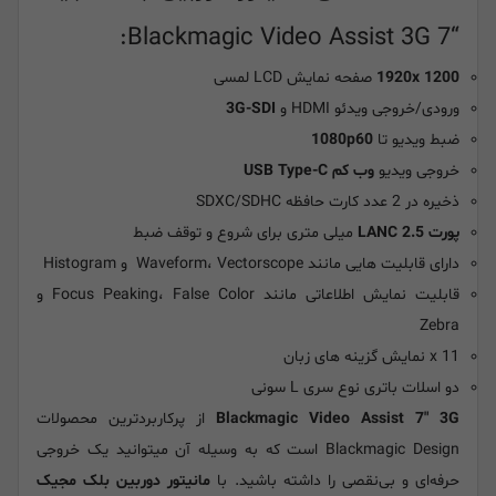
“Blackmagic Video Assist 3G 7:
1920x 1200
صفحه نمایش LCD لمسی
ورودی/خروجی ویدئو HDMI و
3G-SDI
ضبط ویدیو تا
1080p60
خروجی ویدیو
وب کم
USB Type-C
ذخیره در 2 عدد کارت حافظه SDXC/SDHC
پورت LANC 2.5
میلی متری برای شروع و توقف ضبط
دارای قابلیت هایی مانند Waveform، Vectorscope و Histogram
قابلیت نمایش اطلاعاتی مانند Focus Peaking، False Color و
Zebra
11 x نمایش گزینه های زبان
دو اسلات باتری نوع سری L سونی
Blackmagic Video Assist 7" 3G
از پرکاربردترین محصولات
Blackmagic Design است که به وسیله آن میتوانید یک خروجی
حرفه‌ای و بی‌نقصی را داشته باشید. با
مانیتور دوربین بلک مجیک