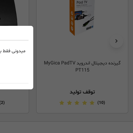
میدونی فقط با
گیرنده دیجیتال اندروید MyGica PadTV
DMI
PT115
توقف تولید
(2)
(10)