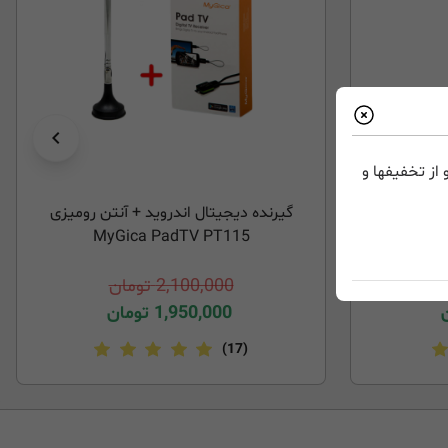
از تخفیفها و
یجیتال مای جیکا MyGica Mini
گیرنده دیجیتال اندروید + آنتن رومیزی
MyGica PadTV PT115
2,100,000
تومان
1,950,000
تومان
(17)