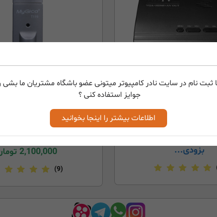
 ثبت نام در سایت نادر کامپیوتر میتونی عضو باشگاه مشتریان ما بشی و 
جوایز استفاده کنی ؟
گیرنده دیجیتال مانیتور و تلویزیون DVB-T2
گیرنده د
HDTV USB T119
TV Box VGA-AV-H
اطلاعات بیشتر را اینجا بخوانید
2,300,000
تومان
بزودی...
2,100,000
تومان
(9)