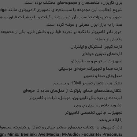
برای کاربران، متخصصان و مجموعه‌های مختلف بوده است.
شروع فعالیت این مجموعه با سیستم‌های تصویری کامپیوتری مانند
تصویر
و تجهیزات تخصصی آن دوران شکل گرفت و با پیشرفت فناوری، هموا
صدا را به بازار ایران معرفی و عرضه کرده است.
امروز نادر کامپیوتر با تکیه بر تجربه طولانی و دانش فنی، یکی از مج
متنوعی از جمله:
کارت کپچر اکسترنال و اینترنال
کارت‌های تدوین حرفه‌ای
تجهیزات استریم و ضبط ویدئو
کارت صدا و تجهیزات حرفه‌ای موسیقی
مبدل‌های صدا و تصویر
دانگل‌های انتقال تصویر HDMI و بی‌سیم
انتقال‌دهنده‌های صدای بلوتوث از مدل‌های ساده تا حرفه‌ای
گیرنده‌های دیجیتال تلویزیون، موبایل، تبلت و کامپیوتر
اندروید باکس و مینی پی‌سی
تجهیزات جانبی تخصصی کامپیوتر
را ارائه می‌دهد.
نادر کامپیوتر با انتخاب برندهای معتبر جهانی و تمرکز بر کیفیت، محص
gn، Minix، Beelink، AverMedia، M-Audio، Focusrite، Presonus،