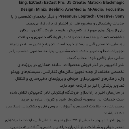
king, EzCast، EzCast Pro، J5 Create، Matrox، Blackmagic
Design، Minix، Beelink، AverMedia، M-Audio، Focusrite،
Presonus، Logitech، Creative، Sony و دیگر برندهای تخصصی
را با
خدمات پشتیبانی و مشاوره فنی در اختیار کاربران قرار می‌دهد.
یکی از ویژگی‌های مهم نادر کامپیوتر، علاوه بر فروش آنلاین، امکان
مشاهده، تست و مقایسه محصولات در فروشگاه حضوری
و دریافت
راهنمایی تخصصی قبل و بعد از خرید است. تجربه چندین ساله در زمینه
تجهیزات صدا و تصویر باعث شده مشتریان بتوانند محصول مناسب را بر
اساس نیاز واقعی خود انتخاب کنند.
نادر کامپیوتر در کنار فروش محصولات، سابقه همکاری در پروژه‌های
تخصصی مختلف از جمله تجهیز سالن‌های کنفرانس، سیستم‌های ویدئو
وال، راهکارهای تصویربرداری حرفه‌ای و پروژه‌های ذخیره‌سازی و انتقال
تصاویر پزشکی را نیز در کارنامه خود دارد.
در سال‌های اخیر با راه‌اندازی فروشگاه اینترنتی نادر کامپیوتر، تلاش شده
است خدمات این مجموعه گسترده‌تر شود و کاربران علاوه بر خرید
محصولات، به اطلاعات تخصصی، آموزش، بررسی فنی و پشتیبانی دسترسی
داشته باشند.
امروز نادر کامپیوتر با بیش از ۳۵ سال تجربه، دانش فنی، ارتباط با برندهای
معتبر جهانی و شناخت نیاز کاربران حرفه‌ای و عمومی، آماده ارائه بهترین