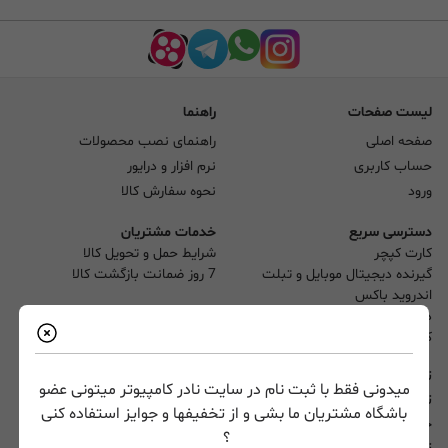
لیست صفحات
راهنما
صفحه اصلی
راهنمای نصب محصولات
حساب کاربری
نرم افزار و درایور
ورود
نحوه سفارش کالا
دسترسی سریع
خدمات مشتریان
کارت کپچر
شرایط حمل و تحویل کالا
گیرنده دیجیتال موبایل و تبلت
7 روز ضمانت بازگشت کالا
اندروید باکس
دانگل HDMI
کارت تدوین
تماس با ما
میدونی فقط با ثبت نام در سایت نادر کامپیوتر میتونی عضو
تلفن :
۰۲۱-۶۶۷۰۸۷۹۶ (10 خط)
باشگاه مشتریان ما بشی و از تخفیفها و جوایز استفاده کنی
خدمات پس از فروش :
۶۶۷۳۴۳۴۶
- ۰۲۱
؟
تماس با پشتیبانی ( واتس اپ و تماس ) :
۰۹۰۱۳۷۸۴۶۹۴