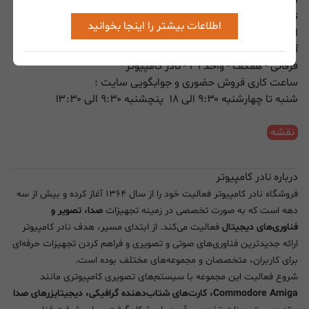
تماس با مدیریت ( پیامک و واتس اپ ) :
۰۹۳۵۶۷۰۸۷۹۶
اطلاعات بیشتر را اینجا بخوانید
ایمیل :
info@nadercomputer.com
آدرس : تهران - خیابان جمهوری - چهار راه سی تیر - مجتمع تجاری
فرقانی - همکف - واحد ۲۹ - نادر کامپیوتر
ساعت کاری فروش حضوری و جوابگویی سایت :
شنبه تا چهارشنبه ۹:۳۰ الی ۱۸ پنچشنبه ۹:۳۰ الی ۱۳:۳۰
نقشه
درباره نادر کامپیوتر
فروشگاه نادر کامپیوتر فعالیت خود را از سال ۱۳۶۴ آغاز کرده و بیش از سه
دهه است که به صورت تخصصی در زمینه تجهیزات
صدا، تصویر و
فناوری‌های دیجیتال
فعالیت می‌کند. از ابتدای مسیر، هدف نادر کامپیوتر
ارائه جدیدترین فناوری‌های صوتی و تصویری و فراهم کردن تجهیزات حرفه‌ای
برای کاربران، متخصصان و مجموعه‌های مختلف بوده است.
شروع فعالیت این مجموعه با سیستم‌های تصویری کامپیوتری مانند
Commodore Amiga، کارت‌های شتاب‌دهنده گرافیکی، دیجیتایزرهای صدا